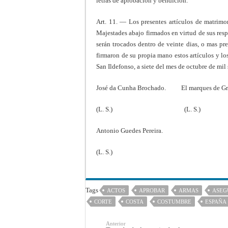
letras de aprobación y bendición.
Art. 11. — Los presentes artículos de matrimo
Majestades abajo firmados en virtud de sus resp
serán trocados dentro de veinte dias, o mas pre
firmaron de su propia mano estos artículos y los
San Ildefonso, a siete del mes de octubre de mil 
José da Cunha Brochado. El marques de Gr
(L. S.) (L. S.)
Antonio Guedes Pereira.
(L. S.)
Tags
ACTOS
APROBAR
ARMAS
ASEG
CORTE
COSTA
COSTUMBRE
ESPAÑA
Anterior