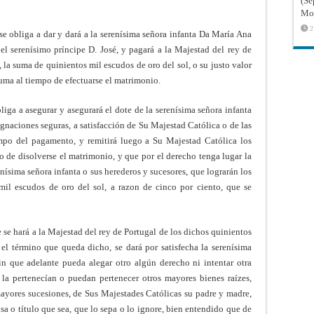
(Sé
Mon
2
se obliga a dar y dará a la serenísima señora infanta Da María Ana
el serenísimo príncipe D. José, y pagará a la Majestad del rey de
 la suma de quinientos mil escudos de oro del sol, o su justo valor
suma al tiempo de efectuarse el matrimonio.
liga a asegurar y asegurará el dote de la serenísima señora infanta
gnaciones seguras, a satisfacción de Su Majestad Católica o de las
empo del pagamento, y remitirá luego a Su Majestad Católica los
o de disolverse el matrimonio, y que por el derecho tenga lugar la
erenísima señora infanta o sus herederos y sucesores, que lograrán los
mil escudos de oro del sol, a razon de cinco por ciento, que se
se hará a la Majestad del rey de Portugal de los dichos quinientos
 el término que queda dicho, se dará por satisfecha la serenísima
 sin que adelante pueda alegar otro algún derecho ni intentar otra
la pertenecían o puedan pertenecer otros mayores bienes raízes,
ayores sucesiones, de Sus Majestades Católicas su padre y madre,
sa o título que sea, que lo sepa o lo ignore, bien entendido que de