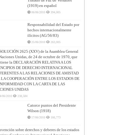
Tratado de Paz de Versalles
(1919) en español
06/06/2010
394,005
Responsabilidad del Estado por
hechos internacionalmente
ilícitos (AG/56/83)
25/06/2010
263,005
SOLUCIÓN 2625 (XXV) de la Asamblea General
Naciones Unidas, de 24 de octubre de 1970, que
ntiene la DECLARACIÓN RELATIVA A LOS
INCIPIOS DE DERECHO INTERNACIONAL
FERENTES A LAS RELACIONES DE AMISTAD
A LA COOPERACIÓN ENTRE LOS ESTADOS DE
NFORMIDAD CON LA CARTA DE LAS
CIONES UNIDAS
4/06/2010
238,584
Catorce puntos del Presidente
Wilson (1918)
17/06/2010
166,773
vención sobre derechos y deberes de los estados