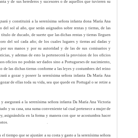
fanta y de sus herederos y sucesores o de aquellos que tuvieren su
nará y constituirá a la serenísima señora infanta dona María Ana
o del sol al año, que serán asignados sobre rentas y tierras, de las
l título de ducado, de suerte que las dichas rentas y tierras lleguen
ro del sol cada año; de los cuales lugares y tierras así dadas y
a por sus manos y por su autoridad y de las de sus comisarios y
usticias, y ademas de esto la pertenecerá la provision de los oficios
os oficios no podrán ser dados sino a Portugueses de nacimiento,
 de las dichas tierras conforme a las leyes y costumbres del reino
trará a gozar y poseer la serenísima señora infanta Da María Ana
 gozar de ellas toda su vida, sea que quede en Portugal o se retire a
 y asegurará a la serenísima señora infanta Da María Ana Victoria
stado y su casa, una suma conveniente tal cual pertenece a mujer de
rey, asignándola en la forma y manera con que se acostumbra hacer
enciones y gastos. .
el tiempo que se ajustáre a su costa y gasto a la serenísima señora