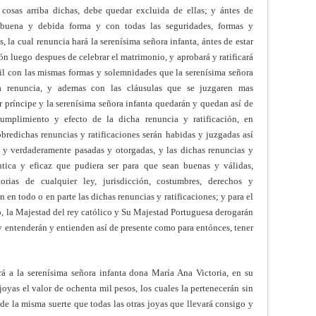
 cosas arriba dichas, debe quedar excluida de ellas; y ántes de
n buena y debida forma y con todas las seguridades, formas y
 la cual renuncia hará la serenísima señora infanta, ántes de estar
ón luego despues de celebrar el matrimonio, y aprobará y ratificará
il con las mismas formas y solemnidades que la serenísima señora
ra renuncia, y ademas con las cláusulas que se juzgaren mas
r príncipe y la serenísima señora infanta quedarán y quedan así de
umplimiento y efecto de la dicha renuncia y ratificación, en
obredichas renuncias y ratificaciones serán habidas y juzgadas así
y verdaderamente pasadas y otorgadas, y las dichas renuncias y
ntica y eficaz que pudiera ser para que sean buenas y válidas,
orias de cualquier ley, jurisdicción, costumbres, derechos y
 en todo o en parte las dichas renuncias y ratificaciones; y para el
o, la Majestad del rey católico y Su Majestad Portuguesa derogarán
 y entenderán y entienden así de presente como para entónces, tener
á a la serenísima señora infanta dona María Ana Victoria, en su
 joyas el valor de ochenta mil pesos, los cuales la pertenecerán sin
de la misma suerte que todas las otras joyas que llevará consigo y