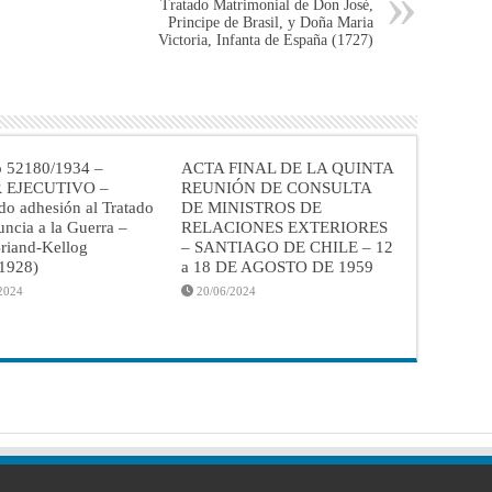
Tratado Matrimonial de Don José,
Principe de Brasil, y Doña Maria
Victoria, Infanta de España (1727)
o 52180/1934 –
ACTA FINAL DE LA QUINTA
 EJECUTIVO –
REUNIÓN DE CONSULTA
do adhesión al Tratado
DE MINISTROS DE
ncia a la Guerra –
RELACIONES EXTERIORES
riand-Kellog
– SANTIAGO DE CHILE – 12
/1928)
a 18 DE AGOSTO DE 1959
2024
20/06/2024