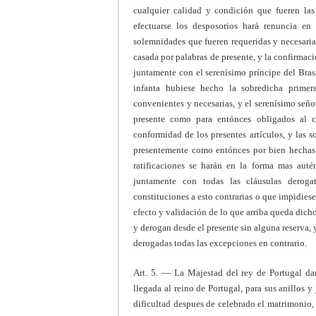
cualquier calidad y condición que fueren las
efectuarse los desposorios hará renuncia e
solemnidades que fueren requeridas y necesarias,
casada por palabras de presente, y la confirmaci
juntamente con el serenísimo príncipe del Bras
infanta hubiese hecho la sobredicha prime
convenientes y necesarias, y el serenísimo seño
presente como para entónces obligados al c
conformidad de los presentes artículos, y las s
presentemente como entónces por bien hechas 
ratificaciones se harán en la forma mas auté
juntamente con todas las cláusulas derogat
constituciones a esto contrarias o que impidiesen
efecto y validación de lo que arriba queda dich
y derogan desde el presente sin alguna reserva,
derogadas todas las excepciones en contrario.
Art. 5. — La Majestad del rey de Portugal dar
llegada al reino de Portugal, para sus anillos y
dificultad despues de celebrado el matrimonio, 