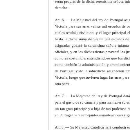
serán propias de la dicha serenísima señora in
derecho.
Art. 6. — La Majestad del rey de Portugal asig
Victoria para sus arras veinte mil escudos de or
cuales tendrá jurisdicion, y el lugar principal e
hasta la dicha suma de veinte mil escudos de o
asignadas gozará la serenísima señora infant
oficiales, y en las dichas tierras proveerá las j
como es costumbre, entendiéndose que los dich
como también la administración y arrendamiento
de Portugal; y de la sobredicha asignación en
Victoria, luego que tuvieren lugar las arras para
otra parte.
Art. 7. — La Majestad del rey de Portugal dará
para el gasto de su cámara y para mantener su e
un tan gran príncipe y a hija de tan poderoso 
en Portugal para semejantes manut
Art. 8. — Su Majestad Católica hará conducir en 