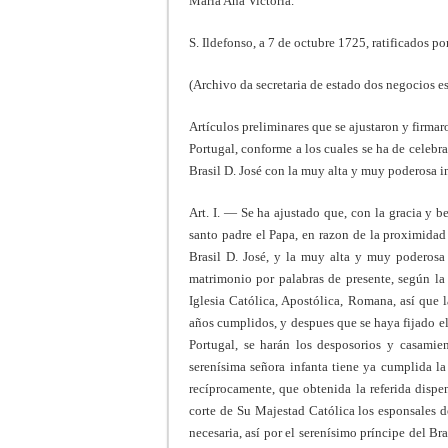
María Ana Victoria.
S. Ildefonso, a 7 de octubre 1725, ratificados p
(Archivo da secretaria de estado dos negocios es
Artículos preliminares que se ajustaron y firmar
Portugal, conforme a los cuales se ha de celebr
Brasil D. José con la muy alta y muy poderosa i
Art. I. — Se ha ajustado que, con la gracia y 
santo padre el Papa, en razon de la proximida
Brasil D. José, y la muy alta y muy poderosa 
matrimonio por palabras de presente, según la 
Iglesia Católica, Apostólica, Romana, así que 
años cumplidos, y despues que se haya fijado el
Portugal, se harán los desposorios y casamie
serenísima señora infanta tiene ya cumplida la
recíprocamente, que obtenida la referida dispe
corte de Su Majestad Católica los esponsales d
necesaria, así por el serenísimo príncipe del Bra