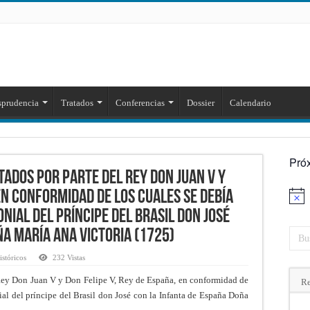
sprudencia
Tratados
Conferencias
Dossier
Calendario
Pró
tados por Parte del Rey Don Juan V y
 en conformidad de los cuales se debía
Aviso
ial del príncipe del Brasil don José
ña María Ana Victoria (1725)
stóricos
232 Vistas
 Rey Don Juan V y Don Felipe V, Rey de España, en conformidad de
Re
nial del príncipe del Brasil don José con la Infanta de España Doña