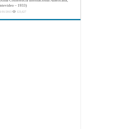
ptima Conferencia Internacional Americana,
tevideo – 1933)
1/01/2013
123,627