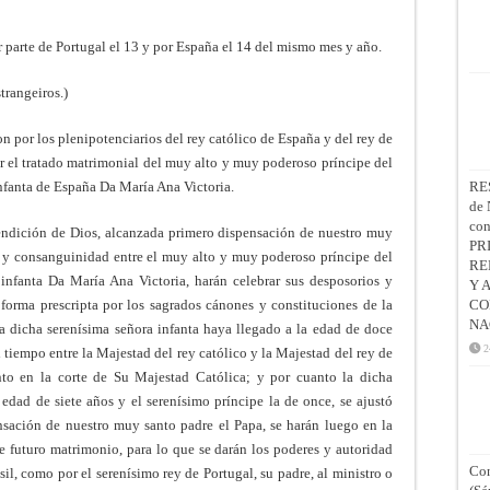
or parte de Portugal el 13 y por España el 14 del mismo mes y año.
trangeiros.)
on por los plenipotenciarios del rey católico de España y del rey de
ar el tratado matrimonial del muy alto y muy poderoso príncipe del
nfanta de España Da María Ana Victoria.
RE
de 
co
bendición de Dios, alcanzada primero dispensación de nuestro muy
PR
d y consanguinidad entre el muy alto y muy poderoso príncipe del
RE
infanta Da María Ana Victoria, harán celebrar sus desposorios y
Y 
forma prescripta por los sagrados cánones y constituciones de la
CO
NA
la dicha serenísima señora infanta haya llegado a la edad de doce
2
 tiempo entre la Majestad del rey católico y la Majestad del rey de
nto en la corte de Su Majestad Católica; y por cuanto la dicha
 edad de siete años y el serenísimo príncipe la de once, se ajustó
nsación de nuestro muy santo padre el Papa, se harán luego en la
e futuro matrimonio, para lo que se darán los poderes y autoridad
Con
sil, como por el serenísimo rey de Portugal, su padre, al ministro o