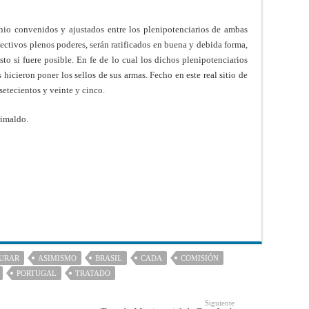
nio convenidos y ajustados entre los plenipotenciarios de ambas
ectivos plenos poderes, serán ratificados en buena y debida forma,
sto si fuere posible. En fe de lo cual los dichos plenipotenciarios
 hicieron poner los sellos de sus armas. Fecho en este real sitio de
setecientos y veinte y cinco.
imaldo.
URAR
ASIMISMO
BRASIL
CADA
COMISIÓN
PORTUGAL
TRATADO
Siguiente