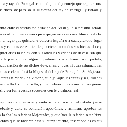
ntera y raya de Portugal, con la dignidad y cortejo que requiere una
ma suerte de parte de la Majestad del rey de Portugal, y tratada y
.
nio entre el serenísimo príncipe del Brasil y la serenísima señora
iva al dicho serenísimo príncipe, en este caso será libre a la dicha
n el lugar que quisiere, o volver a España o a cualquier otro lugar
as y cuantas veces bien le pareciere, con todos sus bienes, dote y
squier otros muebles, con sus oficiales y criados de su casa, sin que
se la pueda poner algún impedimento ni embarazo a su partida,
ecuperación de sus dichos dote, arras, y joyas ni otras asignaciones
a este efecto dará la Majestad del rey de Portugal a Su Majestad
fanta Da María Ana Victoria, su hija, aquellas cartas y seguridades
o y selladas con su sello, y desde ahora para entonces la asegurará
í y por los reyes sus sucesores con fe y palabra real.
uplicarán a nuestro muy santo padre el Papa con el tratado que se
probarle y darle su bendición apostólica, y asimismo aprobar las
n hecho las referidas Majestades, y que hará la referida serenísima
entos que se hicieren para su cumplimiento, insertándolos en sus