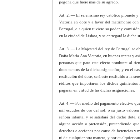
pegona que fuere mas de su agrado.
Art. 2. — El serenísimo rey católico promete y 
Victoria en dote y a favor del matrimonio con 
Portugal, o a quien tuviere su poder y comisión,
en la ciudad de Lisboa, y se entregará la dicha 
Art. 3. — La Majestad del rey de Portugal se ob
Doña María Ana Victoria, en buenas rentas y asi
personas que para este efecto nombrare al ti
documentos de la dicha asignación; y en el cas
restitución del dote, será este restituido a la s
réditos que importaren los dichos quinientos 
pagarán en virtud de las dichas asignaciones.
Art. 4. — Por medio del pagamento efectivo que 
mil escudos de oro del sol, o su justo valoren
señora infanta, y se satisfará del dicho dote,
alguna acción o pretensión, pretendiendo que 
derechos o acciones por causa de herencias y m
ni de cualquier otra manera, y por cualquier cau