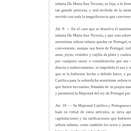
infanta Da María Ana Victoria, su hija, a la fro
tan grande princesa, y será recibida de la mis
servida con toda la magnificencia que conviene
Art. 9. — En el caso que se disuelva el matrimo
infanta Da María Ana Victoria, y que esta sobrev
serenísima señora infanta quedar en Portugal, e
conveniente, aunque sea fuera de Portugal, tod
arras, joyas, vestidos y vajilla de plata y cuale
por cualquier razon o consideración que sea 
directa o indirectamente, ni impedirla el uso y r
que se la hubiesen hecho o debido hacer; y par
Católica para la sobredicha serenísima señora in
que fueren necesarias, firmadas de su propia man
y prometerá la Majestad del rey de Portugal por s
Art. 10. — Su Majestad Católica y Portuguesa s
hará en virtud de estos artículos, se sirva a
capitulaciones y las ratificaciones que hubiere
señora infanta, como también los actos y juram