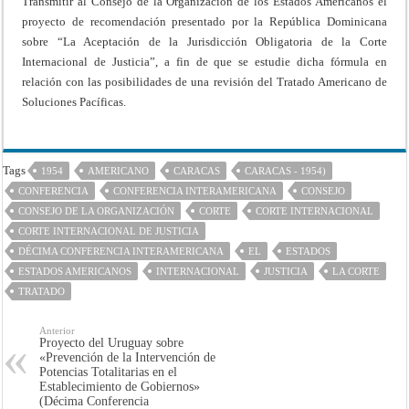
Transmitir al Consejo de la Organización de los Estados Americanos el
proyecto de recomendación presentado por la República Dominicana
sobre “La Aceptación de la Jurisdicción Obligatoria de la Corte
Internacional de Justicia”, a fin de que se estudie dicha fórmula en
relación con las posibilidades de una revisión del Tratado Americano de
Soluciones Pacíficas.
Tags
1954
AMERICANO
CARACAS
CARACAS - 1954)
CONFERENCIA
CONFERENCIA INTERAMERICANA
CONSEJO
CONSEJO DE LA ORGANIZACIÓN
CORTE
CORTE INTERNACIONAL
CORTE INTERNACIONAL DE JUSTICIA
DÉCIMA CONFERENCIA INTERAMERICANA
EL
ESTADOS
ESTADOS AMERICANOS
INTERNACIONAL
JUSTICIA
LA CORTE
TRATADO
Anterior
Proyecto del Uruguay sobre
«Prevención de la Intervención de
Potencias Totalitarias en el
Establecimiento de Gobiernos»
(Décima Conferencia