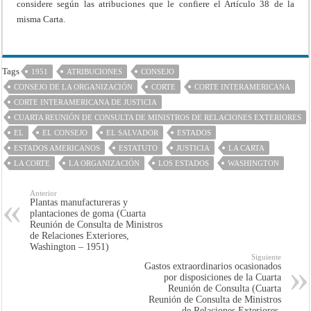
considere según las atribuciones que le confiere el Artículo 38 de la
misma Carta.
Tags
1951
ATRIBUCIONES
CONSEJO
CONSEJO DE LA ORGANIZACIÓN
CORTE
CORTE INTERAMERICANA
CORTE INTERAMERICANA DE JUSTICIA
CUARTA REUNIÓN DE CONSULTA DE MINISTROS DE RELACIONES EXTERIORES
EL
EL CONSEJO
EL SALVADOR
ESTADOS
ESTADOS AMERICANOS
ESTATUTO
JUSTICIA
LA CARTA
LA CORTE
LA ORGANIZACIÓN
LOS ESTADOS
WASHINGTON
Anterior
Plantas manufactureras y
plantaciones de goma (Cuarta
Reunión de Consulta de Ministros
de Relaciones Exteriores,
Washington – 1951)
Siguiente
Gastos extraordinarios ocasionados
por disposiciones de la Cuarta
Reunión de Consulta (Cuarta
Reunión de Consulta de Ministros
de Relaciones Exteriores,