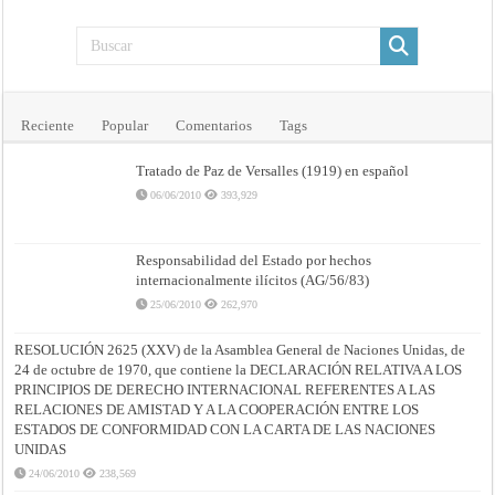
Reciente
Popular
Comentarios
Tags
Tratado de Paz de Versalles (1919) en español
06/06/2010
393,929
Responsabilidad del Estado por hechos
internacionalmente ilícitos (AG/56/83)
25/06/2010
262,970
RESOLUCIÓN 2625 (XXV) de la Asamblea General de Naciones Unidas, de
24 de octubre de 1970, que contiene la DECLARACIÓN RELATIVA A LOS
PRINCIPIOS DE DERECHO INTERNACIONAL REFERENTES A LAS
RELACIONES DE AMISTAD Y A LA COOPERACIÓN ENTRE LOS
ESTADOS DE CONFORMIDAD CON LA CARTA DE LAS NACIONES
UNIDAS
24/06/2010
238,569