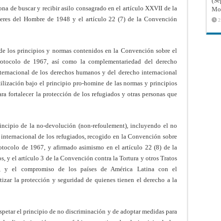
(Sé
na de buscar y recibir asilo consagrado en el artículo XXVII de la
Mon
eres del Hombre de 1948 y el artículo 22 (7) de la Convención
2
de los principios y normas contenidos en la Convención sobre el
rotocolo de 1967, así como la complementariedad del derecho
nternacional de los derechos humanos y del derecho internacional
tilización bajo el principio pro-homine de las normas y principios
ara fortalecer la protección de los refugiados y otras personas que
incipio de la no-devolución (non-refoulement), incluyendo el no
o internacional de los refugiados, recogido en la Convención sobre
otocolo de 1967, y afirmado asimismo en el artículo 22 (8) de la
 el artículo 3 de la Convención contra la Tortura y otros Tratos
, y el compromiso de los países de América Latina con el
tizar la protección y seguridad de quienes tienen el derecho a la
spetar el principio de no discriminación y de adoptar medidas para