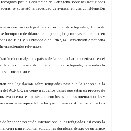
 recogidos por la Declaración de Cartagena sobre los Refugiados
raderas, se constató la necesidad de avanzar en una consideración
va armonización legislativa en materia de refugiados, dentro de
, se incorporen debidamente los principios y normas contenidos en
iados de 1951 y su Protocolo de 1967, la Convención Americana
nternacionales relevantes,
han hecho en algunos países de la región Latinoamericana en el
ra la determinación de la condición de refugiado, y señalando
do estos mecanismos,
an con legislación sobre refugiados para que la adopten a la
nica del ACNUR; así como a aquellos países que están en proceso de
rmativa interna sea consistente con los estándares internacionales y
umanos, y se supere la brecha que pudiese existir entre la práctica
 de brindar protección internacional a los refugiados, así como la
financiera para encontrar soluciones duraderas, dentro de un marco