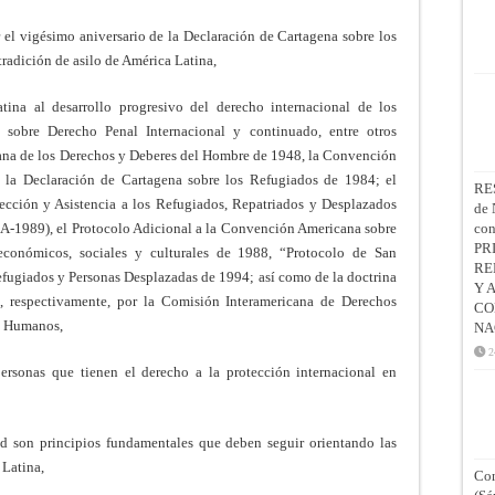
el vigésimo aniversario de la Declaración de Cartagena sobre los
tradición de asilo de América Latina,
ina al desarrollo progresivo del derecho internacional de los
 sobre Derecho Penal Internacional y continuado, entre otros
cana de los Derechos y Deberes del Hombre de 1948, la Convención
la Declaración de Cartagena sobre los Refugiados de 1984; el
RE
tección y Asistencia a los Refugiados, Repatriados y Desplazados
de 
-1989), el Protocolo Adicional a la Convención Americana sobre
co
PR
conómicos, sociales y culturales de 1988, “Protocolo de San
RE
efugiados y Personas Desplazadas de 1994; así como de la doctrina
Y 
da, respectivamente, por la Comisión Interamericana de Derechos
CO
s Humanos,
NA
2
rsonas que tienen el derecho a la protección internacional en
d son principios fundamentales que deben seguir orientando las
 Latina,
Con