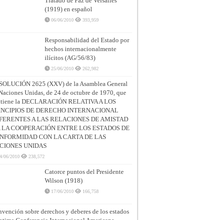
Tratado de Paz de Versalles
(1919) en español
06/06/2010
393,959
Responsabilidad del Estado por
hechos internacionalmente
ilícitos (AG/56/83)
25/06/2010
262,982
SOLUCIÓN 2625 (XXV) de la Asamblea General
Naciones Unidas, de 24 de octubre de 1970, que
ntiene la DECLARACIÓN RELATIVA A LOS
INCIPIOS DE DERECHO INTERNACIONAL
FERENTES A LAS RELACIONES DE AMISTAD
A LA COOPERACIÓN ENTRE LOS ESTADOS DE
NFORMIDAD CON LA CARTA DE LAS
CIONES UNIDAS
4/06/2010
238,572
Catorce puntos del Presidente
Wilson (1918)
17/06/2010
166,758
vención sobre derechos y deberes de los estados