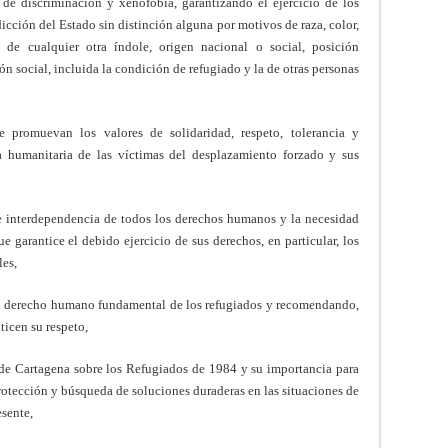
 de discriminación y xenofobia, garantizando el ejercicio de los
dicción del Estado sin distinción alguna por motivos de raza, color,
o de cualquier otra índole, origen nacional o social, posición
n social, incluida la condición de refugiado y la de otras personas
promuevan los valores de solidaridad, respeto, tolerancia y
a humanitaria de las víctimas del desplazamiento forzado y sus
 e interdependencia de todos los derechos humanos y la necesidad
e garantice el debido ejercicio de sus derechos, en particular, los
les,
un derecho humano fundamental de los refugiados y recomendando,
icen su respeto,
de Cartagena sobre los Refugiados de 1984 y su importancia para
protección y búsqueda de soluciones duraderas en las situaciones de
esente,