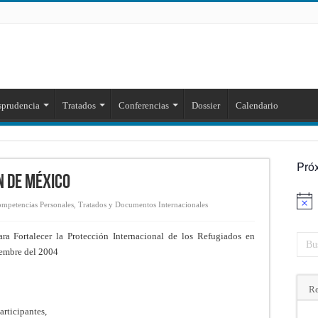
sprudencia
Tratados
Conferencias
Dossier
Calendario
Pró
n de México
Aviso
mpetencias Personales
,
Tratados y Documentos Internacionales
a Fortalecer la Protección Internacional de los Refugiados en
embre del 2004
Re
articipantes,