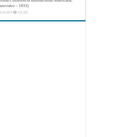
ptima Conferencia Internacional Americana,
tevideo – 1933)
1/01/2013
123,581