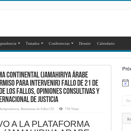
sprudencia
Tratados
Conferencias
Dossier
Calendario
Pró
MA CONTINENTAL (JAMAHIRIYA ÁRABE
ERMISO PARA INTERVENIR) Fallo de 21 de
Aviso
e los fallos, opiniones consultivas y
ernacional de Justicia
Jurisprudencia
,
Resumenes de Fallos CIJ
736 Vistas
Re
VO A LA PLATAFORMA