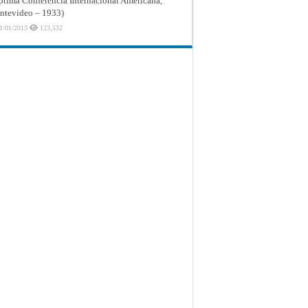
ptima Conferencia Internacional Americana,
tevideo – 1933)
1/01/2013
123,532