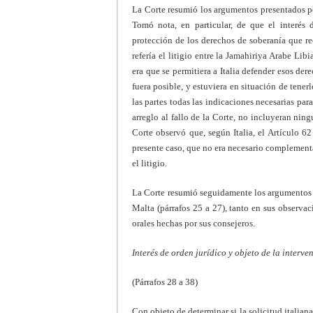
La Corte resumió los argumentos presentados por
Tomó nota, en particular, de que el interés 
protección de los derechos de soberanía que re
refería el litigio entre la Jamahiriya Arabe Li
era que se permitiera a Italia defender esos de
fuera posible, y estuviera en situación de tene
las partes todas las indicaciones necesarias pa
arreglo al fallo de la Corte, no incluyeran ning
Corte observó que, según Italia, el Artículo 6
presente caso, que no era necesario complementar
el litigio.
La Corte resumió seguidamente los argumentos p
Malta (párrafos 25 a 27), tanto en sus observac
orales hechas por sus consejeros.
Interés de orden jurídico y objeto de la interve
(Párrafos 28 a 38)
Con objeto de determinar si la solicitud italiana