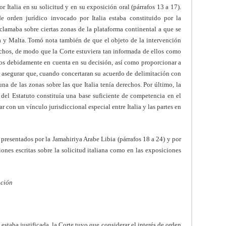
 Italia en su solicitud y en su exposición oral (párrafos 13 a 17).
de orden jurídico invocado por Italia estaba constituido por la
clamaba sobre ciertas zonas de la plataforma continental a que se
bia y Malta. Tomó nota también de que el objeto de la intervención
rechos, de modo que la Corte estuviera tan informada de ellos como
rlos debidamente en cuenta en su decisión, así como proporcionar a
ra asegurar que, cuando concertaran su acuerdo de delimitación con
una de las zonas sobre las que Italia tenía derechos. Por último, la
2 del Estatuto constituía una base suficiente de competencia en el
 con un vínculo jurisdiccional especial entre Italia y las partes en
resentados por la Jamahiriya Arabe Libia (párrafos 18 a 24) y por
iones escritas sobre la solicitud italiana como en las exposiciones
nción
 estaba justificada, la Corte tuvo que considerar el interés de orden