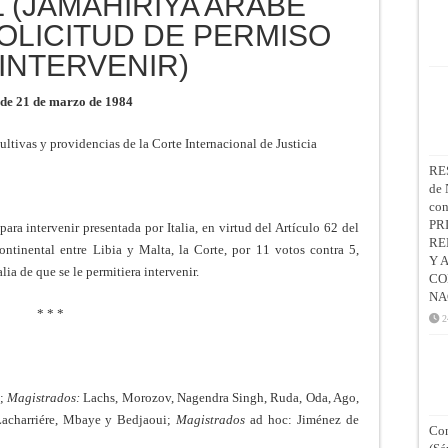
 (JAMAHIRIYA ARABE
(SOLICITUD DE PERMISO
INTERVENIR)
 de 21 de marzo de 1984
ltivas y providencias de la Corte Internacional de Justicia
RE
de 
co
PR
para intervenir presentada por Italia, en virtud del Artículo 62 del
RE
continental entre Libia y Malta, la Corte, por 11 votos contra 5,
Y 
lia de que se le permitiera intervenir.
CO
NA
* * *
2
a;
Magistrados:
Lachs, Morozov, Nagendra Singh, Ruda, Oda, Ago,
Lacharriére, Mbaye y Bedjaoui;
Magistrados
ad hoc: Jiménez de
Con