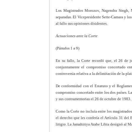
Los Magistrados Morozov, Nagendra Singh, M
separadas. El Vicepresidente Sette-Camara y lo
al fallo sus opiniones disidentes.
Actuaciones ante la Corte
(Párrafos 1 a 9)
En su fallo, la Corte recordó que, el 26 de 
conjuntamente el compromiso concertado en
controversia relativa a la delimitación de la pla
De conformidad con el Estatuto y el Reglamento
compromiso concertado entre los dos países. La
y sus contramemorias el 26 de octubre de 1983.
Como la Corte no incluía entre los magistrados
el derecho que les confería el Artículo 31 del
litigio. La Jamahiriya Arabe Libia designó al 