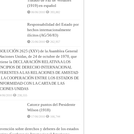
Tratado de Paz de Versalles
(1919) en español
06/06/2010
393,882
Responsabilidad del Estado por
hechos internacionalmente
ilícitos (AG/56/83)
25/06/2010
262,957
SOLUCIÓN 2625 (XXV) de la Asamblea General
Naciones Unidas, de 24 de octubre de 1970, que
ntiene la DECLARACIÓN RELATIVA A LOS
INCIPIOS DE DERECHO INTERNACIONAL
FERENTES A LAS RELACIONES DE AMISTAD
A LA COOPERACIÓN ENTRE LOS ESTADOS DE
NFORMIDAD CON LA CARTA DE LAS
CIONES UNIDAS
4/06/2010
238,555
Catorce puntos del Presidente
Wilson (1918)
17/06/2010
166,744
vención sobre derechos y deberes de los estados