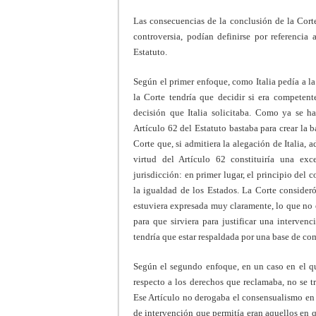
Las consecuencias de la conclusión de la Corte
controversia, podían definirse por referencia 
Estatuto.
Según el primer enfoque, como Italia pedía a l
la Corte tendría que decidir si era competent
decisión que Italia solicitaba. Como ya se h
Artículo 62 del Estatuto bastaba para crear la b
Corte que, si admitiera la alegación de Italia,
virtud del Artículo 62 constituiría una ex
jurisdicción: en primer lugar, el principio del 
la igualdad de los Estados. La Corte conside
estuviera expresada muy claramente, lo que no er
para que sirviera para justificar una interven
tendría que estar respaldada por una base de co
Según el segundo enfoque, en un caso en el que
respecto a los derechos que reclamaba, no se t
Ese Artículo no derogaba el consensualismo en 
de intervención que permitía eran aquellos en qu