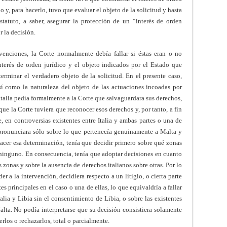
o y, para hacerlo, tuvo que evaluar el objeto de la solicitud y hasta
tatuto, a saber, asegurar la protección de un “interés de orden
r la decisión.
venciones, la Corte normalmente debía fallar si éstas eran o no
interés de orden jurídico y el objeto indicados por el Estado que
eterminar el verdadero objeto de la solicitud. En el presente caso,
sí como la naturaleza del objeto de las actuaciones incoadas por
 Italia pedía formalmente a la Corte que salvaguardara sus derechos,
 que la Corte tuviera que reconocer esos derechos y, por tanto, a fin
e, en controversias existentes entre Italia y ambas partes o una de
e pronunciara sólo sobre lo que pertenecía genuinamente a Malta y
hacer esa determinación, tenía que decidir primero sobre qué zonas
a ninguno. En consecuencia, tenía que adoptar decisiones en cuanto
as zonas y sobre la ausencia de derechos italianos sobre otras. Por lo
der a la intervención, decidiera respecto a un litigio, o cierta parte
rtes principales en el caso o una de ellas, lo que equivaldría a fallar
talia y Libia sin el consentimiento de Libia, o sobre las existentes
alta. No podía interpretarse que su decisión consistiera solamente
rlos o rechazarlos, total o parcialmente.