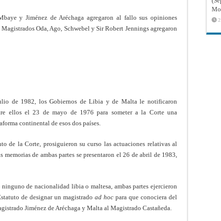
(Sé
Mon
baye y Jiménez de Aréchaga agregaron al fallo sus opiniones
2
s Magistrados Oda, Ago, Schwebel y Sir Robert Jennings agregaron
julio de 1982, los Gobiernos de Libia y de Malta le notificaron
tre ellos el 23 de mayo de 1976 para someter a la Corte una
taforma continental de esos dos países.
 de la Corte, prosiguieron su curso las actuaciones relativas al
s memorias de ambas partes se presentaron el 26 de abril de 1983,
 ninguno de nacionalidad libia o maltesa, ambas partes ejercieron
 Estatuto de designar un magistrado
ad hoc
para que conociera del
Magistrado Jiménez de Aréchaga y Malta al Magistrado Castañeda.