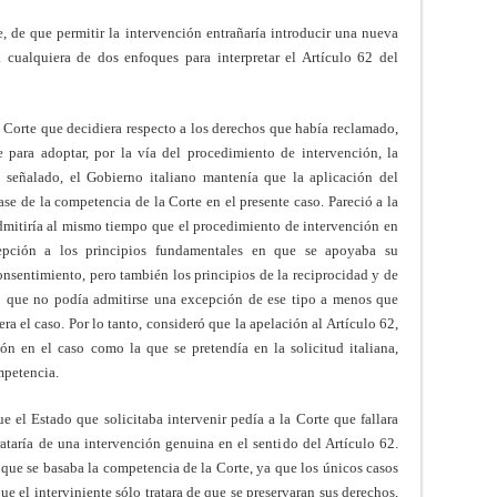
, de que permitir la intervención entrañaría introducir una nueva
a cualquiera de dos enfoques para interpretar el Artículo 62 del
a Corte que decidiera respecto a los derechos que había reclamado,
e para adoptar, por la vía del procedimiento de intervención, la
a señalado, el Gobierno italiano mantenía que la aplicación del
ase de la competencia de la Corte en el presente caso. Pareció a la
 admitiría al mismo tiempo que el procedimiento de intervención en
cepción a los principios fundamentales en que se apoyaba su
consentimiento, pero también los principios de la reciprocidad y de
ró que no podía admitirse una excepción de ese tipo a menos que
a el caso. Por lo tanto, consideró que la apelación al Artículo 62,
ción en el caso como la que se pretendía en la solicitud italiana,
mpetencia.
 el Estado que solicitaba intervenir pedía a la Corte que fallara
rataría de una intervención genuina en el sentido del Artículo 62.
que se basaba la competencia de la Corte, ya que los únicos casos
e el interviniente sólo tratara de que se preservaran sus derechos,