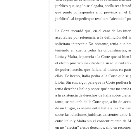
jurídico que, según se alegaba, podía ser afectad
qué punto correspondía a lo previsto en el Es
jurídico”, al impedir que resultara “afectado” po
La Corte recordó que, en el caso de las inter
aceptables por referencia a la definición del 
solicitara intervenir. No obstante, tenía que d
teniendo en cuenta todas las circunstancias, a
Libia y Malta, le parecía a la Corte que, si bien
el efecto práctico inevitable de su solicitud era
de poder hacerlo, que fallara, al menos en part
ellas. De hecho, Italia pedía a la Corte que s
Libia. Sin embargo, para que la Corte pudiera 
tenía derechos Italia y sobre qué otras no tení
a la existencia de derechos de Italia sobre ciert
tanto, se requería de la Corte que, a fin de acce
de un litigio, existente entre Italia y las dos pa
sobre las relaciones jurídicas existentes entre I
entre Italia y Malta sin el consentimiento de M
en no “afectar” a esos derechos, sino en reconoce