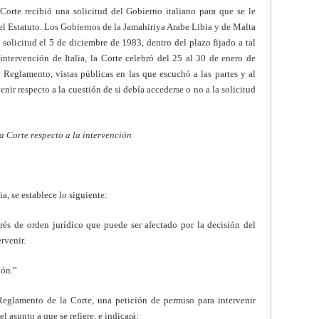
Corte recibió una solicitud del Gobierno italiano para que se le
del Estatuto. Los Gobiernos de la Jamahiriya Arabe Libia y de Malta
 solicitud el 5 de diciembre de 1983, dentro del plazo fijado a tal
 intervención de Italia, la Corte celebró del 25 al 30 de enero de
Reglamento, vistas públicas en las que escuchó a las partes y al
enir respecto a la cuestión de si debía accederse o no a la solicitud
a Corte respecto a la intervención
ia, se establece lo siguiente:
rés de orden jurídico que puede ser afectado por la decisión del
ervenir.
ión.”
Reglamento de la Corte, una petición de permiso para intervenir
l asunto a que se refiere, e indicará: