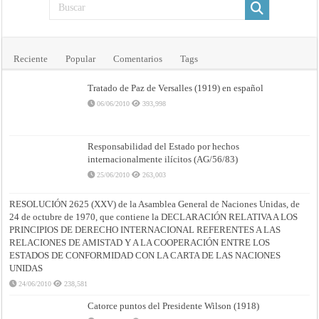
Reciente
Popular
Comentarios
Tags
Tratado de Paz de Versalles (1919) en español
06/06/2010
393,998
Responsabilidad del Estado por hechos
internacionalmente ilícitos (AG/56/83)
25/06/2010
263,003
RESOLUCIÓN 2625 (XXV) de la Asamblea General de Naciones Unidas, de
24 de octubre de 1970, que contiene la DECLARACIÓN RELATIVA A LOS
PRINCIPIOS DE DERECHO INTERNACIONAL REFERENTES A LAS
RELACIONES DE AMISTAD Y A LA COOPERACIÓN ENTRE LOS
ESTADOS DE CONFORMIDAD CON LA CARTA DE LAS NACIONES
UNIDAS
24/06/2010
238,581
Catorce puntos del Presidente Wilson (1918)