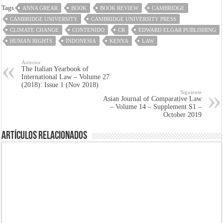
Tags
ANNA GREAR
BOOK
BOOK REVIEW
CAMBRIDGE
CAMBRIDGE UNIVERSITY
CAMBRIDGE UNIVERSITY PRESS
CLIMATE CHANGE
CONTENIDO
CR
EDWARD ELGAR PUBLISHING
HUMAN RIGHTS
INDONESIA
KENYA
LAW
Anterior
The Italian Yearbook of
International Law – Volume 27
(2018): Issue 1 (Nov 2018)
Siguiente
Asian Journal of Comparative Law
– Volume 14 – Supplement S1 –
October 2019
Artículos Relacionados