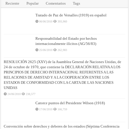
Reciente
Popular
Comentarios
Tags
Tratado de Paz de Versalles (1919) en español
06/06/2010
393,960
Responsabilidad del Estado por hechos
internacionalmente ilícitos (AG/56/83)
25/06/2010
262,983
RESOLUCIÓN 2625 (XXV) de la Asamblea General de Naciones Unidas, de
24 de octubre de 1970, que contiene la DECLARACIÓN RELATIVA A LOS
PRINCIPIOS DE DERECHO INTERNACIONAL REFERENTES A LAS
RELACIONES DE AMISTAD Y A LA COOPERACIÓN ENTRE LOS
ESTADOS DE CONFORMIDAD CON LA CARTA DE LAS NACIONES
UNIDAS
24/06/2010
238,577
Catorce puntos del Presidente Wilson (1918)
17/06/2010
166,759
Convención sobre derechos y deberes de los estados (Séptima Conferencia