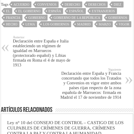
Tags
ACUERDO
CONVENIOS
DERECHO
DERECHOS
DIEZ
EL
EL GOBIERNO
ESPAÑA
ESPAÑOL
EXTRANJEROS
FRANCIA
GOBIERNO
GOBIERNO DE LA REPÚBLICA
GOBIERNOS
HECHO
LEMA
LOS GOBIERNOS
MADRID
MARZO
VIGOR
Anterior
Declaración entre España e Italia
estableciendo un régimen de
igualdad en Marruecos
(protectorado español) y Libias
firmada en Roma el 4 de mayo de
1913
Siguiente
Declaración entre España y Francia
concertando que todos los Tratados
y Convenios en vigor entre ambos
países rijan respecto de la zona
española de Marruecos: firmada en
Madrid el 17 de noviembre de 1914
Artículos Relacionados
Ley nº 10 del CONSEJO DE CONTROL – CASTIGO DE LOS
CULPABLES DE CRÍMENES DE GUERRA, CRÍMENES
CONTRA LA PAZ Y CONTRA LA HUMANIDAD