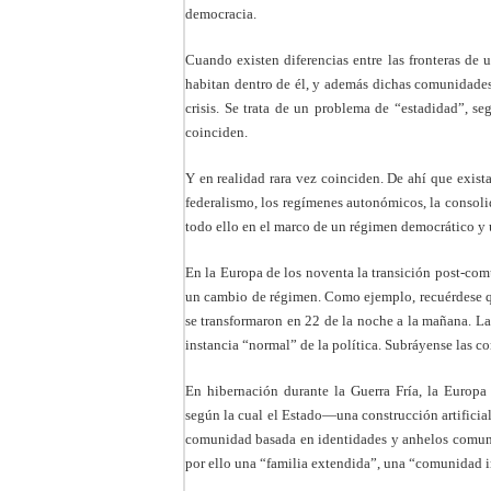
democracia.
Cuando existen diferencias entre las fronteras d
habitan dentro de él, y además dichas comunidades 
crisis. Se trata de un problema de “estadidad”, s
coinciden.
Y en realidad rara vez coinciden. De ahí que exista
federalismo, los regímenes autonómicos, la consolid
todo ello en el marco de un régimen democrático y 
En la Europa de los noventa la transición post-com
un cambio de régimen. Como ejemplo, recuérdese 
se transformaron en 22 de la noche a la mañana. La
instancia “normal” de la política. Subráyense las co
En hibernación durante la Guerra Fría, la Europa 
según la cual el Estado—una construcción artificial,
comunidad basada en identidades y anhelos comun
por ello una “familia extendida”, una “comunidad 