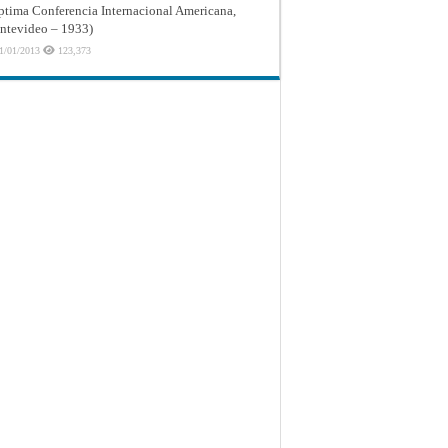
ptima Conferencia Internacional Americana,
tevideo – 1933)
1/01/2013
123,373