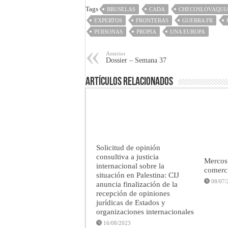
Tags
BRUSELAS
CADA
CHECOSLOVAQUI
EXPERTOS
FRONTERAS
GUERRA FR
PERSONAS
PROPIA
UNA EUROPA
Anterior
Dossier – Semana 37
Artículos Relacionados
Solicitud de opinión
consultiva a justicia
Mercosu
internacional sobre la
comerci
situación en Palestina: CIJ
08/07/
anuncia finalización de la
recepción de opiniones
jurídicas de Estados y
organizaciones internacionales
16/08/2023