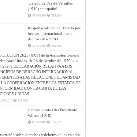
Tratado de Paz de Versalles
(1919) en español
06/06/2010
393,800
Responsabilidad del Estado por
hechos internacionalmente
ilícitos (AG/56/83)
25/06/2010
262,936
SOLUCIÓN 2625 (XXV) de la Asamblea General
Naciones Unidas, de 24 de octubre de 1970, que
ntiene la DECLARACIÓN RELATIVA A LOS
INCIPIOS DE DERECHO INTERNACIONAL
FERENTES A LAS RELACIONES DE AMISTAD
A LA COOPERACIÓN ENTRE LOS ESTADOS DE
NFORMIDAD CON LA CARTA DE LAS
CIONES UNIDAS
4/06/2010
238,538
Catorce puntos del Presidente
Wilson (1918)
17/06/2010
166,737
vención sobre derechos y deberes de los estados