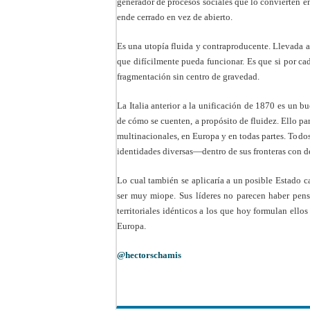
generador de procesos sociales que lo convierten e
ende cerrado en vez de abierto.
Es una utopía fluida y contraproducente. Llevada 
que difícilmente pueda funcionar. Es que si por ca
fragmentación sin centro de gravedad.
La Italia anterior a la unificación de 1870 es un
de cómo se cuenten, a propósito de fluidez. Ello par
multinacionales, en Europa y en todas partes. Todos 
identidades diversas—dentro de sus fronteras con d
Lo cual también se aplicaría a un posible Estado c
ser muy miope. Sus líderes no parecen haber pens
territoriales idénticos a los que hoy formulan ello
Europa.
@hectorschamis