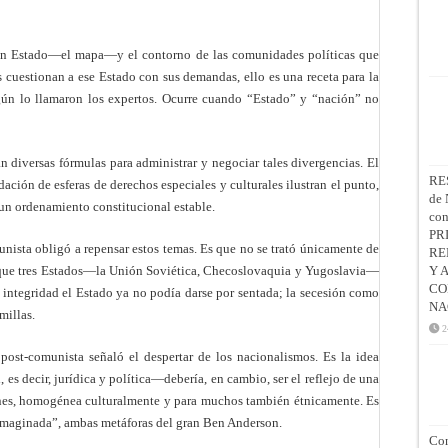
e un Estado—el mapa—y el contorno de las comunidades políticas que
cuestionan a ese Estado con sus demandas, ello es una receta para la
egún lo llamaron los expertos. Ocurre cuando “Estado” y “nación” no
n diversas fórmulas para administrar y negociar tales divergencias. El
RE
ación de esferas de derechos especiales y culturales ilustran el punto,
de 
un ordenamiento constitucional estable.
co
PR
unista obligó a repensar estos temas. Es que no se trató únicamente de
RE
que tres Estados—la Unión Soviética, Checoslovaquia y Yugoslavia—
Y 
CO
 integridad el Estado ya no podía darse por sentada; la secesión como
NA
millas.
2
post-comunista señaló el despertar de los nacionalismos. Es la idea
 es decir, jurídica y política—debería, en cambio, ser el reflejo de una
es, homogénea culturalmente y para muchos también étnicamente. Es
imaginada”, ambas metáforas del gran Ben Anderson.
Con