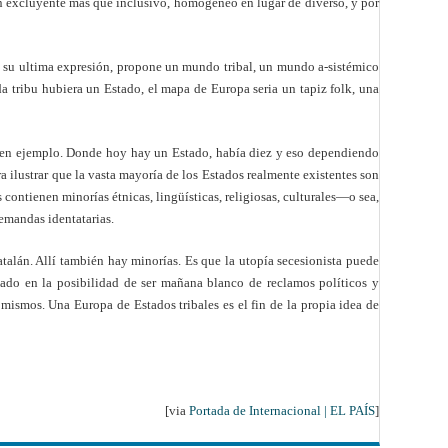
n excluyente más que inclusivo, homogéneo en lugar de diverso, y por
a su ultima expresión, propone un mundo tribal, un mundo a-sistémico
da tribu hubiera un Estado, el mapa de Europa seria un tapiz folk, una
 buen ejemplo. Donde hoy hay un Estado, había diez y eso dependiendo
a ilustrar que la vasta mayoría de los Estados realmente existentes son
contienen minorías étnicas, lingüísticas, religiosas, culturales—o sea,
emandas identatarias.
atalán. Allí también hay minorías. Es que la utopía secesionista puede
ado en la posibilidad de ser mañana blanco de reclamos políticos y
s mismos. Una Europa de Estados tribales es el fin de la propia idea de
[via
Portada de Internacional | EL PAÍS
]