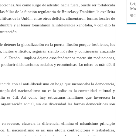
(Sé
ecciones. Así como surge de adentro hacia fuera, puede ser fortalecida
Mon
as fallas de la función regulatoria de Bruselas y Frankfurt, la explícita
2
líticas de la Unión, entre otros déficits, alimentaron formas locales de
rtidumbre y el temor fomentaron la intolerancia xenófoba, y con ello la
protección.
de detener la globalización en la puerta. Ilusión porque los bienes, los
ón, lícitos e ilícitos, seguirán siendo móviles y continuarán cruzando
ción—el Estado—implica dejar a esos fenómenos macro sin mediaciones,
 producir dislocaciones sociales y económicas. Lo micro es más débil
oincida con el anti-liberalismo en boga que menoscaba la democracia,
 utopía del nacionalismo no es la polis: es la comunidad cultural y
ia es útil. Así como hay estructuras familiares que favorecen la
 organización social, sin esa diversidad las formas democráticas son
en reverso, clausura la diferencia, elimina el mismísimo principio
co. El nacionalismo es así una utopía contradictoria y resbaladiza,