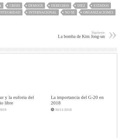
A
CRISIS
DEMOCR
DERECHOS
DIEZ
ESTADOS
INTEGRIDAD
INTERNACIONAL
NO SE
ORGANIZACIONES
Siguiente
La bomba de Kim Jong-un
r y la euforia del
La importancia del G-20 en
o libre
2018
2019
30/11/2018