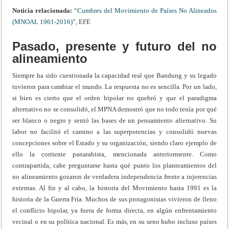
Noticia relacionada:
“
Cumbres del Movimiento de Países No Alineados
(MNOAL 1961-2016)
”, EFE
Pasado, presente y futuro del no
alineamiento
Siempre ha sido cuestionada la capacidad real que Bandung y su legado
tuvieron para cambiar el mundo. La respuesta no es sencilla. Por un lado,
si bien es cierto que el orden bipolar no quebró y que el paradigma
alternativo no se consolidó, el MPNA demostró que no todo tenía por qué
ser blanco o negro y sentó las bases de un pensamiento alternativo. Su
labor no facilitó el camino a las superpotencias y consolidó nuevas
concepciones sobre el Estado y su organización, siendo claro ejemplo de
ello la corriente panarabista, mencionada anteriormente. Como
contrapartida, cabe preguntarse hasta qué punto los planteamientos del
no alineamiento gozaron de verdadera independencia frente a injerencias
externas. Al fin y al cabo, la historia del Movimiento hasta 1991 es la
historia de la Guerra Fría. Muchos de sus protagonistas vivieron de lleno
el conflicto bipolar, ya fuera de forma directa, en algún enfrentamiento
vecinal o en su política nacional. Es más, en su seno hubo incluso países