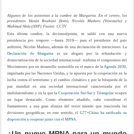
Algunos de los asistentes a la cumbre de Margarita. En el centro, los
presidentes Hasán Rouhaní (Irán), Nicolás Maduro (Venezuela) y
Mahmud Abás (ANP). Fuente: CCTV
Esta última cumbre, la decimoséptima, se saldó con una nueva
presidencia
pro tempore
—hasta 2019— para el presidente del país
anfitrión, Nicolás Maduro, además de una declaración de intenciones. La
Declaración de Margarita
es un alegato por la refundación y
democratización de la sociedad internacional: reafirma el compromiso del
Movimiento por un desarrollo sostenible en el marco de la
Agenda 2030
,
impulsada por las Naciones Unidas, y la apuesta por la cooperación en la
lucha contra el terrorismo y el cambio climático y por la búsqueda de la
paz mundial en una sociedad internacional caracterizada por el
multilateralismo y en la que la
Cooperación Sur-Sur y Triangular
ocupen
un lugar destacado. Como elemento añadido, cabe considerar el
llamamiento a una gran alianza del tercer mundo que trascienda las
divisiones geográficas; en este sentido,
el G77+China ha ratificado su
disposición a cooperar junto con el MPNA
.
¿Un nuevo MPNA para un mundo