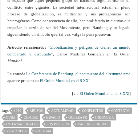
el espacio que aquel pequeño grupo de naciones logró abrirse en un
conflicto entre gigantes. La sociedad internacional actual, en pleno
proceso de globalización, es multipolar y sus protagonistas son
heterogéneos. Como consecuencia de ello, han proliferado iniciativas que
empañan la razón de ser del Movimiento, pero Bandung y su legado
siguen siendo un símbolo que, tal vez, valga la pena preservar.
Artículo relacionado:
“
Globalización y peligros de cierre: un mundo
compartido y disputado
”, Carlos Martínez Gorriarán en
El Orden
Mundial
La entrada
La Conferencia de Bandung, el nacimiento del altermundismo
aparece primero en
El Orden Mundial en el S.XXI
.
[via
El Orden Mundial en el S.XXI
]
Tags
1980
ABUSOS
ACTUALIDAD
CONFLICTOS
CONTEXTO
CUBA
CUMBRE
ESPACIO
GUERRA FR
INDONESIA
INTERNACIONALES
LOS PUEBLOS
NACIONES UNIDAS
VENEZUELA
VIETNAM