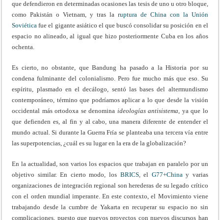
que defendieron en determinadas ocasiones las tesis de uno u otro bloque,
como Pakistán o Vietnam, y tras la
ruptura de China con la Unión
Soviética
fue el gigante asiático el que buscó consolidar su posición en el
espacio no alineado, al igual que hizo posteriormente Cuba en los años
ochenta.
Es cierto, no obstante, que Bandung ha pasado a la Historia por su
condena fulminante del colonialismo. Pero fue mucho más que eso. Su
espíritu, plasmado en el decálogo, sentó las bases del altermundismo
contemporáneo, término que podríamos aplicar a lo que desde la visión
occidental más ortodoxa se denomina
ideologías antisistema
, ya que lo
que defienden es, al fin y al cabo, una manera diferente de entender el
mundo actual. Si durante la Guerra Fría se planteaba una tercera vía entre
las superpotencias, ¿cuál es su lugar en la era de la globalización?
En la actualidad, son varios los espacios que trabajan en paralelo por un
objetivo similar. En cierto modo, los
BRICS
, el
G77+China
y varias
organizaciones de integración regional son herederas de su legado crítico
con el orden mundial imperante. En este contexto, el Movimiento viene
trabajando desde la cumbre de Yakarta en recuperar su espacio no sin
complicaciones, puesto que nuevos proyectos con nuevos discursos han