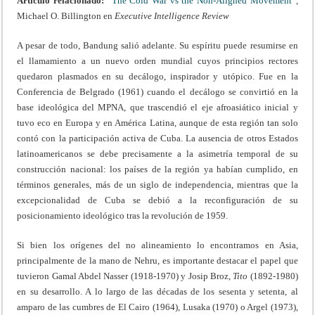
Artículo relacionado:
“
The Cold War vs the Non-Aligned Movement
”,
Michael O. Billington en
Executive Intelligence Review
A pesar de todo, Bandung salió adelante. Su espíritu puede resumirse en
el llamamiento a un nuevo orden mundial cuyos principios rectores
quedaron plasmados en su decálogo, inspirador y utópico. Fue en la
Conferencia de Belgrado (1961) cuando el decálogo se convirtió en la
base ideológica del MPNA, que trascendió el eje afroasiático inicial y
tuvo eco en Europa y en América Latina, aunque de esta región tan solo
contó con la participación activa de Cuba. La ausencia de otros Estados
latinoamericanos se debe precisamente a la asimetría temporal de su
construcción nacional: los países de la región ya habían cumplido, en
términos generales, más de un siglo de independencia, mientras que la
excepcionalidad de Cuba se debió a la reconfiguración de su
posicionamiento ideológico tras la revolución de 1959.
Si bien los orígenes del no alineamiento lo encontramos en Asia,
principalmente de la mano de Nehru, es importante destacar el papel que
tuvieron Gamal Abdel Nasser (1918-1970) y Josip Broz,
Tito
(1892-1980)
en su desarrollo. A lo largo de las décadas de los sesenta y setenta, al
amparo de las cumbres de El Cairo (1964), Lusaka (1970) o Argel (1973),