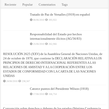
Reciente
Popular
Comentarios
Tags
Tratado de Paz de Versalles (1919) en español
06/06/2010
393,922
Responsabilidad del Estado por hechos
internacionalmente ilícitos (AG/56/83)
25/06/2010
262,966
RESOLUCIÓN 2625 (XXV) de la Asamblea General de Naciones Unidas, de
24 de octubre de 1970, que contiene la DECLARACIÓN RELATIVA A LOS
PRINCIPIOS DE DERECHO INTERNACIONAL REFERENTES A LAS
RELACIONES DE AMISTAD Y A LA COOPERACIÓN ENTRE LOS
ESTADOS DE CONFORMIDAD CON LA CARTA DE LAS NACIONES
UNIDAS
24/06/2010
238,567
Catorce puntos del Presidente Wilson (1918)
17/06/2010
166,754
Convención sobre derechos y deberes de los estados (Séptima Conferencia