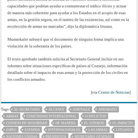
capacidades que podrían ayudar a contrarrestar el tráfico ilícito y actuar
de manera más coherente para ayudar a los Estados en el acopio de esas
armas, en la gestión segura, en el rastreo de las existencias, así como en la
recolección de armas no marcadas”, dijo la diplomática lituana.
Murmokaite subrayó que el documento de ninguna forma implica una
violación de la soberanía de los países.
El texto aprobado también solicita al Secretario General incluir en sus
informes sobre situaciones específicas de países al Consejo, información
detallada sobre el impacto de esas armas y la protección de los civiles en
los conflictos armados.
[via
Centro de Noticias
]
Tags
AL SECRETARIO
ALCANCE
AMENAZA
APROBADO
ARMAS
COMUNIDAD INTERNACIONAL
CONFLICTOS
CONSEJO DE SEGURIDAD
DE MANERA
EL CONSEJO
EL IMPACTO
ESPEC
ESTADOS
INTERNACIONALES
LAS ARMAS
LITUANIA
NACIONES UNIDAS
PRESIDENTA
SECRETARIO GENERAL