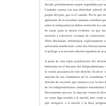
decidir probablemente estaría respaldado por las
Cataluña cuenta con una identidad cultural d
propia del país, que es el catalán. Por lo que r
aplastante de la sociedad catalana considera que
sobre la independencia deben resolverlo los cat
de causa justa es menos evidente, ya que las 
secesión a colectivos víctimas de violacione
Allen Buchanan, refiriéndose explícitamente a
autonomía insuficiente como dos buenas razones
el prólogo a la reciente edición española de su p
A pesar de esta triple justificación del dere
habituales en el discurso del independentismo, 
la visión asociativa de este derecho. Es decir:
mayoría de sus ciudadanos así lo consideran. 
derecho de secesión, que entronca con la idea 
de los independentistas catalanes entendemos l
Precisamente por eso, la mayoría vemos la diver
no como algo extraño a la nación, sino como al
que enriquece a la nación y la hace progresa