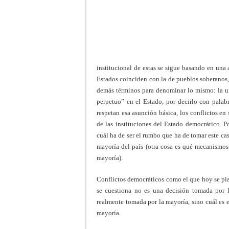
institucional de estas se sigue basando en una 
Estados coinciden con la de pueblos soberanos, 
demás términos para denominar lo mismo: la un
perpetuo” en el Estado, por decirlo con palabr
respetan esa asunción básica, los conflictos e
de las instituciones del Estado democrático. P
cuál ha de ser el rumbo que ha de tomar este ca
mayoría del país (otra cosa es qué mecanismos
mayoría).
Conflictos democráticos como el que hoy se pla
se cuestiona no es una decisión tomada por l
realmente tomada por la mayoría, sino cuál es e
mayoría.