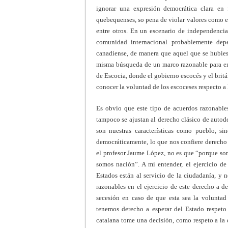
ignorar una expresión democrática clara en
quebequenses, so pena de violar valores como el
entre otros. En un escenario de independencia
comunidad internacional probablemente dep
canadiense, de manera que aquel que se hubies
misma búsqueda de un marco razonable para en
de Escocia, donde el gobierno escocés y el brit
conocer la voluntad de los escoceses respecto a 
Es obvio que este tipo de acuerdos razonables
tampoco se ajustan al derecho clásico de autod
son nuestras características como pueblo, si
democráticamente, lo que nos confiere derecho
el profesor Jaume López, no es que “porque so
somos nación”. A mi entender, el ejercicio de
Estados están al servicio de la ciudadanía, y 
razonables en el ejercicio de este derecho a d
secesión en caso de que esta sea la voluntad 
tenemos derecho a esperar del Estado respeto
catalana tome una decisión, como respeto a la 