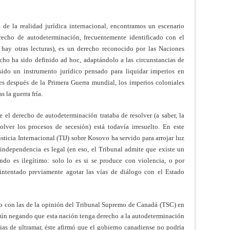
 de la realidad jurídica internacional, encontramos un escenario
echo de autodeterminación, frecuentemente identificado con el
ay otras lecturas), es un derecho reconocido por las Naciones
cho ha sido definido ad hoc, adaptándolo a las circunstancias de
ido un instrumento jurídico pensado para liquidar imperios en
es después de la Primera Guerra mundial, los imperios coloniales
s la guerra fría.
el derecho de autodeterminación trataba de resolver (a saber, la
lver los procesos de secesión) está todavía irresuelto. En este
usticia Internacional (TIJ) sobre Kosovo ha servido para arrojar luz
independencia es legal (en eso, el Tribunal admite que existe un
ándo es ilegítimo: solo lo es si se produce con violencia, o por
intentado previamente agotar las vías de diálogo con el Estado
mo con las de la opinión del Tribunal Supremo de Canadá (TSC) en
aún negando que esta nación tenga derecho a la autodeterminación
ias de ultramar, éste afirmó que el gobierno canadiense no podría