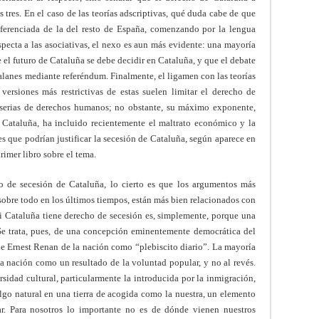
 tres. En el caso de las teorías adscriptivas, qué duda cabe de que
iferenciada de la del resto de España, comenzando por la lengua
especta a las asociativas, el nexo es aun más evidente: una mayoría
 el futuro de Cataluña se debe decidir en Cataluña, y que el debate
alanes mediante referéndum. Finalmente, el ligamen con las teorías
versiones más restrictivas de estas suelen limitar el derecho de
s serias de derechos humanos; no obstante, su máximo exponente,
 Cataluña, ha incluido recientemente el maltrato económico y la
 que podrían justificar la secesión de Cataluña, según aparece en
rimer libro sobre el tema.
cho de secesión de Cataluña, lo cierto es que los argumentos más
sobre todo en los últimos tiempos, están más bien relacionados con
 si Cataluña tiene derecho de secesión es, simplemente, porque una
Se trata, pues, de una concepción eminentemente democrática del
de Ernest Renan de la nación como “plebiscito diario”. La mayoría
a nación como un resultado de la voluntad popular, y no al revés.
sidad cultural, particularmente la introducida por la inmigración,
go natural en una tierra de acogida como la nuestra, un elemento
r. Para nosotros lo importante no es de dónde vienen nuestros