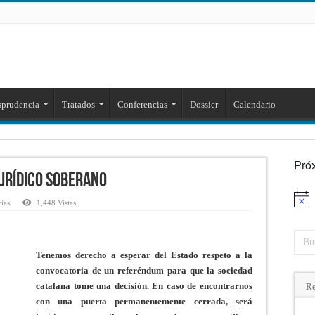
sprudencia
Tratados
Conferencias
Dossier
Calendario
Pró
jurídico soberano
Aviso
cias
1,448 Vistas
Tenemos derecho a esperar del Estado respeto a la
convocatoria de un referéndum para que la sociedad
catalana tome una decisión. En caso de encontrarnos
Re
con una puerta permanentemente cerrada, será