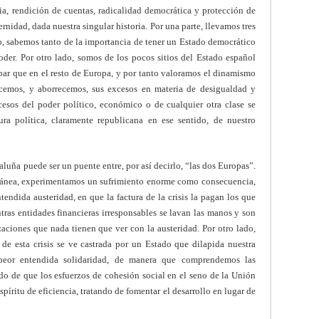
cia, rendición de cuentas, radicalidad democrática y protección de
ernidad, dada nuestra singular historia. Por una parte, llevamos tres
to, sabemos tanto de la importancia de tener un Estado democrático
der. Por otro lado, somos de los pocos sitios del Estado español
 par que en el resto de Europa, y por tanto valoramos el dinamismo
emos, y aborrecemos, sus excesos en materia de desigualdad y
cesos del poder político, económico o de cualquier otra clase se
ura política, claramente republicana en ese sentido, de nuestro
luña puede ser un puente entre, por así decirlo, “las dos Europas”.
rránea, experimentamos un sufrimiento enorme como consecuencia,
tendida austeridad, en que la factura de la crisis la pagan los que
tras entidades financieras irresponsables se lavan las manos y son
ciones que nada tienen que ver con la austeridad. Por otro lado,
 de esta crisis se ve castrada por un Estado que dilapida nuestra
eor entendida solidaridad, de manera que comprendemos las
do de que los esfuerzos de cohesión social en el seno de la Unión
íritu de eficiencia, tratando de fomentar el desarrollo en lugar de