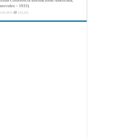
ptima Conferencia Internacional Americana,
tevideo – 1933)
1/01/2013
123,553