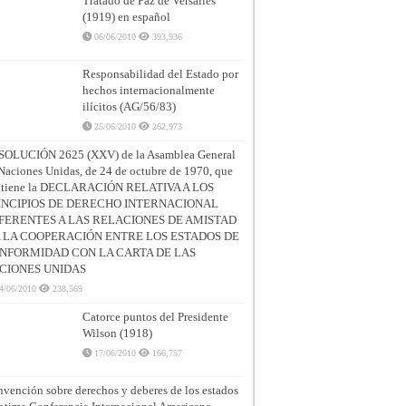
Tratado de Paz de Versalles
(1919) en español
06/06/2010
393,936
Responsabilidad del Estado por
hechos internacionalmente
ilícitos (AG/56/83)
25/06/2010
262,973
SOLUCIÓN 2625 (XXV) de la Asamblea General
Naciones Unidas, de 24 de octubre de 1970, que
ntiene la DECLARACIÓN RELATIVA A LOS
INCIPIOS DE DERECHO INTERNACIONAL
FERENTES A LAS RELACIONES DE AMISTAD
A LA COOPERACIÓN ENTRE LOS ESTADOS DE
NFORMIDAD CON LA CARTA DE LAS
CIONES UNIDAS
4/06/2010
238,569
Catorce puntos del Presidente
Wilson (1918)
17/06/2010
166,757
vención sobre derechos y deberes de los estados