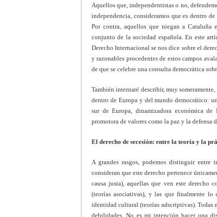
Aquellos que, independentistas o no, defendemos
independencia, consideramos que es dentro de 
Por contra, aquellos que niegan a Cataluña e
conjunto de la sociedad española. En este artíc
Derecho Internacional se nos dice sobre el dere
y razonables procedentes de estos campos avala
de que se celebre una consulta democrática sob
También intentaré describir, muy someramente, 
dentro de Europa y del mundo democrático: un 
sur de Europa, dinamizadora económica de la
promotora de valores como la paz y la defensa 
El derecho de secesión: entre la teoría y la pr
A grandes rasgos, podemos distinguir entre t
consideran que este derecho pertenece únicament
causa justa), aquellas que ven este derecho co
(teorías asociativas), y las que finalmente 
identidad cultural (teorías adscriptivas). Todas 
debilidades. No es mi intención hacer una dis