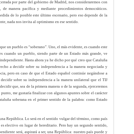
errada por parte del gobierno de Madrid, nos consideraremos con
e, de manera pacífica y mediante procedimientos democráticos.
medida de lo posible este último escenario, pero eso depende de la
te, nada nos invita al optimismo en ese sentido.
que un pueblo es “soberano”. Uno, el más evidente, es cuando este
es cuando un pueblo, siendo parte de un Estado más grande, ve
 independiente. Hasta ahora ya he dicho por qué creo que Cataluña
erecho a decidir sobre su independencia a la manera negociada y
cia, pero en caso de que el Estado español continúe negándose a
a decidir sobre su independencia a la manera unilateral que el TIJ
decidir que, sea de la primera manera o de la segunda, ejerceremos
 punto, me gustaría finalizar con algunos apuntes sobre el carácter
ataluña soberana en el primer sentido de la palabra: como Estado
una República. Lo será en el sentido vulgar del término, como país
 es electivo en lugar de hereditario. Pero hay un segundo sentido,
ndiente será, aspirará a ser, una República: nuestro país puede y