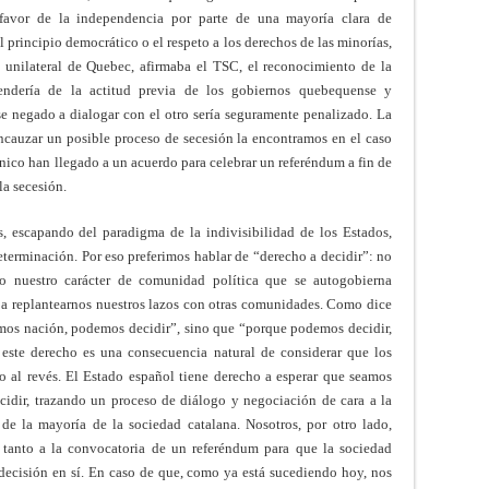
 favor de la independencia por parte de una mayoría clara de
 principio democrático o el respeto a los derechos de las minorías,
 unilateral de Quebec, afirmaba el TSC, el reconocimiento de la
endería de la actitud previa de los gobiernos quebequense y
e negado a dialogar con el otro sería seguramente penalizado. La
cauzar un posible proceso de secesión la encontramos en el caso
ánico han llegado a un acuerdo para celebrar un referéndum a fin de
la secesión.
, escapando del paradigma de la indivisibilidad de los Estados,
eterminación. Por eso preferimos hablar de “derecho a decidir”: no
no nuestro carácter de comunidad política que se autogobierna
 a replantearnos nuestros lazos con otras comunidades. Como dice
mos nación, podemos decidir”, sino que “porque podemos decidir,
 este derecho es una consecuencia natural de considerar que los
no al revés. El Estado español tiene derecho a esperar que seamos
ecidir, trazando un proceso de diálogo y negociación de cara a la
de la mayoría de la sociedad catalana. Nosotros, por otro lado,
 tanto a la convocatoria de un referéndum para que la sociedad
decisión en sí. En caso de que, como ya está sucediendo hoy, nos