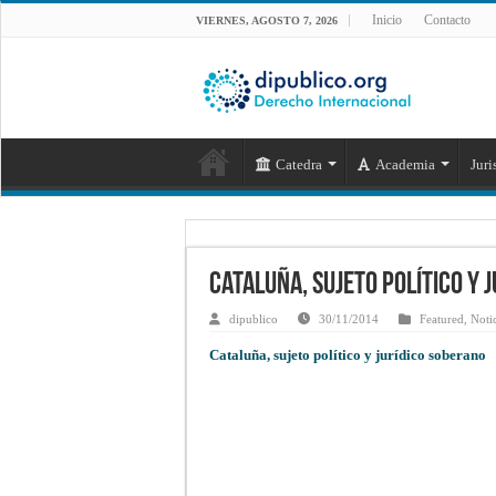
Inicio
Contacto
VIERNES, AGOSTO 7, 2026
Catedra
Academia
Juri
Cataluña, sujeto político y 
dipublico
30/11/2014
Featured
,
Noti
Cataluña, sujeto político y jurídico soberano