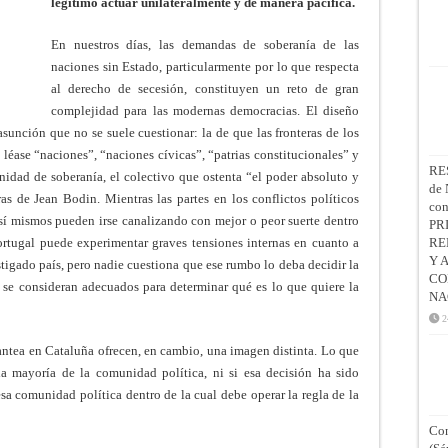
legítimo actuar unilateralmente y de manera pacífica.
En nuestros días, las demandas de soberanía de las
naciones sin Estado, particularmente por lo que respecta
al derecho de secesión, constituyen un reto de gran
complejidad para las modernas democracias. El diseño
asunción que no se suele cuestionar: la de que las fronteras de los
léase “naciones”, “naciones cívicas”, “patrias constitucionales” y
RE
idad de soberanía, el colectivo que ostenta “el poder absoluto y
de 
as de Jean Bodin. Mientras las partes en los conflictos políticos
co
n sí mismos pueden irse canalizando con mejor o peor suerte dentro
PR
ortugal puede experimentar graves tensiones internas en cuanto a
RE
Y 
stigado país, pero nadie cuestiona que ese rumbo lo deba decidir la
CO
 se consideran adecuados para determinar qué es lo que quiere la
NA
2
ntea en Cataluña ofrecen, en cambio, una imagen distinta. Lo que
a mayoría de la comunidad política, ni si esa decisión ha sido
sa comunidad política dentro de la cual debe operar la regla de la
Con