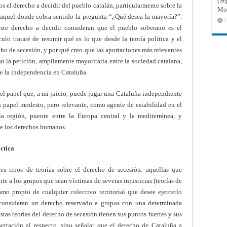
(Sé
 el derecho a decidir del pueblo catalán, particularmente sobre la
Mon
aquel donde cobra sentido la pregunta “¿Qué desea la mayoría?”.
2
ste derecho a decidir consideran que el pueblo soberano es el
ulo trataré de resumir qué es lo que desde la teoría política y el
cho de secesión, y por qué creo que las aportaciones más relevantes
n la petición, ampliamente mayoritaria entre la sociedad catalana,
re la independencia en Cataluña.
el papel que, a mi juicio, puede jugar una Cataluña independiente
papel modesto, pero relevante, como agente de estabilidad en el
 región, puente entre la Europa central y la mediterránea, y
de los derechos humanos.
áctica
res tipos de teorías sobre el derecho de secesión: aquellas que
e a los grupos que sean víctimas de severas injusticias (teorías de
mo propio de cualquier colectivo territorial que desee ejercerlo
lo consideran un derecho reservado a grupos con una determinada
estas teorías del derecho de secesión tienen sus puntos fuertes y sus
ertación al respecto, sino señalar que el derecho de Cataluña a