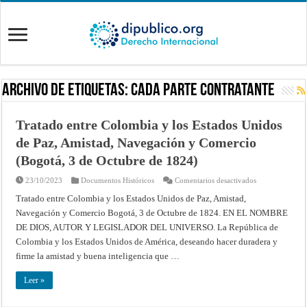
Archivo de Etiquetas:
Cada Parte Contratante
Tratado entre Colombia y los Estados Unidos
de Paz, Amistad, Navegación y Comercio
(Bogotá, 3 de Octubre de 1824)
en
23/10/2023
Documentos Históricos
Comentarios desactivados
Tratado
entre
Tratado entre Colombia y los Estados Unidos de Paz, Amistad,
Colombia
Navegación y Comercio Bogotá, 3 de Octubre de 1824. EN EL NOMBRE
y
los
DE DIOS, AUTOR Y LEGISLADOR DEL UNIVERSO. La República de
Estados
Unidos
Colombia y los Estados Unidos de América, deseando hacer duradera y
de
Paz,
firme la amistad y buena inteligencia que …
Amistad,
Navegación
y
Leer »
Comercio
(Bogotá,
3