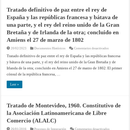
de
Octubre
Tratado definitivo de paz entre el rey de
de
1824)
España y las repúblicas francesa y bátava de
una parte, y el rey del reino unido de la Gran
Bretaña y de Irlanda de la otra; concluido en
Amiens el 27 de marzo de 1802
en
20/02/2023
Documentos Históricos
Comentarios desactivados
Tratado
definitivo
Tratado definitivo de paz entre el rey de España y las repúblicas francesa
de
y bátava de una parte, y el rey del reino unido de la Gran Bretaña y de
paz
entre
Irlanda de la otra; concluido en Amiens el 27 de marzo de 1802. El primer
el
rey
cónsul de la república francesa, …
de
España
y
Leer »
las
repúblicas
francesa
y
bátava
de
Tratado de Montevideo, 1960. Constitutivo de
una
parte,
la Asociación Latinoamericana de Libre
y
el
Comercio (ALALC)
rey
del
reino
en
26/01/2016
Procesos de Integración
Comentarios desactivados