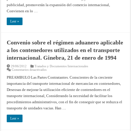
muestras
comerciales
publicidad, promoverán la expansión del comercio internacional,
y
Convienen en lo …
material
de
propaganda.
Leer »
Ginebra,
7
de
noviembre
de
1952
Convenio sobre el régimen aduanero aplicable
a los contenedores utilizados en el transporte
internacional. Ginebra, 21 de enero de 1994
29/06/2012
Tratados y Documentos Internacionales
en
Comentarios desactivados
Convenio
sobre
PREAMBULO Las Partes Contratantes. Conscientes de la creciente
el
importancia del transporte internacional de mercancías en contenedores,
régimen
aduanero
Deseosas de mejorar la utilización eficiente de contenedores en el
aplicable
a
transporte internacional, Considerando la necesidad de facilitar los
los
contenedores
procedimientos administrativos, con el fin de conseguir que se reduzca el
utilizados
transporte de unidades vacias. Han …
en
el
transporte
Leer »
internacional.
Ginebra,
21
de