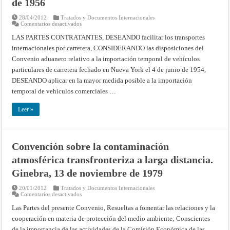
de 1956
28/04/2012
Tratados y Documentos Internacionales
en
Comentarios desactivados
Convenio
aduanero
LAS PARTES CONTRATANTES, DESEANDO facilitar los transportes
sobre
internacionales por carretera, CONSIDERANDO las disposiciones del
importación
temporal
Convenio aduanero relativo a la importación temporal de vehículos
de
vehículos
particulares de carretera fechado en Nueva York el 4 de junio de 1954,
comerciales
de
DESEANDO aplicar en la mayor medida posible a la importación
transporte
temporal de vehículos comerciales …
por
carretera.
Ginebra,
Leer »
18
de
mayo
de
1956
Convención sobre la contaminación
atmosférica transfronteriza a larga distancia.
Ginebra, 13 de noviembre de 1979
20/01/2012
Tratados y Documentos Internacionales
en
Comentarios desactivados
Convención
sobre
Las Partes del presente Convenio, Resueltas a fomentar las relaciones y la
la
cooperación en materia de protección del medio ambiente; Conscientes
contaminación
atmosférica
de la importancia de las actividades de la Comisión Económica de las