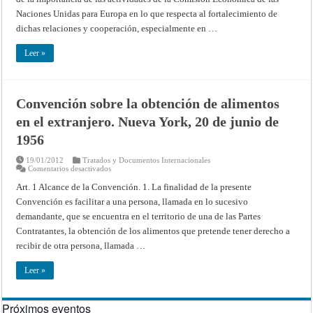
transfronteriza
a
Naciones Unidas para Europa en lo que respecta al fortalecimiento de
larga
distancia.
dichas relaciones y cooperación, especialmente en …
Ginebra,
13
de
Leer »
noviembre
de
1979
Convención sobre la obtención de alimentos
en el extranjero. Nueva York, 20 de junio de
1956
19/01/2012
Tratados y Documentos Internacionales
en
Comentarios desactivados
Convención
sobre
Art. 1 Alcance de la Convención. 1. La finalidad de la presente
la
Convención es facilitar a una persona, llamada en lo sucesivo
obtención
de
demandante, que se encuentra en el territorio de una de las Partes
alimentos
en
Contratantes, la obtención de los alimentos que pretende tener derecho a
el
extranjero.
recibir de otra persona, llamada …
Nueva
York,
20
Leer »
de
junio
de
1956
Próximos eventos