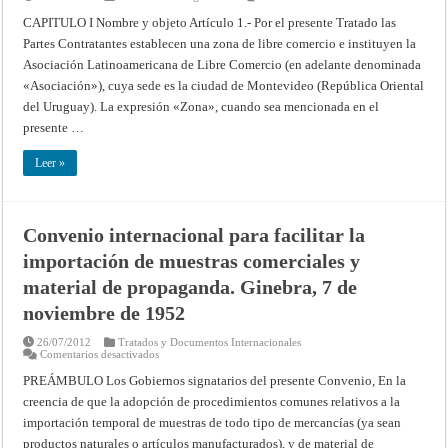
unido
Tratado
de
de
CAPITULO I Nombre y objeto Artículo 1.- Por el presente Tratado las
la
Montevideo,
Gran
Partes Contratantes establecen una zona de libre comercio e instituyen la
1960.
Bretaña
Constitutivo
Asociación Latinoamericana de Libre Comercio (en adelante denominada
y
de
de
la
«Asociación»), cuya sede es la ciudad de Montevideo (República Oriental
Irlanda
Asociación
de
Latinoamerica
del Uruguay). La expresión «Zona», cuando sea mencionada en el
la
de
otra;
presente …
Libre
concluido
Comercio
en
(ALALC)
Amiens
Leer »
el
27
de
marzo
de
Convenio internacional para facilitar la
1802
importación de muestras comerciales y
material de propaganda. Ginebra, 7 de
noviembre de 1952
26/07/2012
Tratados y Documentos Internacionales
en
Comentarios desactivados
Convenio
internacional
PREÁMBULO Los Gobiernos signatarios del presente Convenio, En la
para
creencia de que la adopción de procedimientos comunes relativos a la
facilitar
la
importación temporal de muestras de todo tipo de mercancías (ya sean
importación
de
productos naturales o artículos manufacturados), y de material de