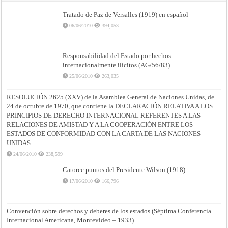
Tratado de Paz de Versalles (1919) en español
06/06/2010
394,053
Responsabilidad del Estado por hechos
internacionalmente ilícitos (AG/56/83)
25/06/2010
263,035
RESOLUCIÓN 2625 (XXV) de la Asamblea General de Naciones Unidas, de
24 de octubre de 1970, que contiene la DECLARACIÓN RELATIVA A LOS
PRINCIPIOS DE DERECHO INTERNACIONAL REFERENTES A LAS
RELACIONES DE AMISTAD Y A LA COOPERACIÓN ENTRE LOS
ESTADOS DE CONFORMIDAD CON LA CARTA DE LAS NACIONES
UNIDAS
24/06/2010
238,599
Catorce puntos del Presidente Wilson (1918)
17/06/2010
166,796
Convención sobre derechos y deberes de los estados (Séptima Conferencia
Internacional Americana, Montevideo – 1933)