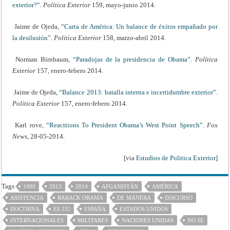
exterior?
“.
Política Exterior
159, mayo-junio 2014.
Jaime de Ojeda,
“Carta de América: Un balance de éxitos empañado por
la desilusión”
.
Política Exterior
158, marzo-abril 2014.
Norman Birnbaum,
“Paradojas de la presidencia de Obama”
.
Política
Exterior
157, enero-febero 2014.
Jaime de Ojeda,
“Balance 2013: batalla interna e incertidumbre exterior”
.
Política Exterior
157, enero-febero 2014.
Karl rove,
“Reacttions To President Obama’s West Point Speech”
.
Fox
News
, 28-05-2014.
[via
Estudios de Politica Exterior
]
Tags
1990
2013
2014
AFGANISTÁN
AMÉRICA
ASISTENCIA
BARACK OBAMA
DE MANERA
DISCURSO
DOCTRINA
EE UU
ESPAÑA
ESTADOS UNIDOS
INTERNACIONALES
MILITARES
NACIONES UNIDAS
NO SE