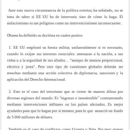
Ante esta nueva circunstancia de la política exterior, ha señalado, no se
trata de saber si EE UU ha de intervenir, sino de cómo lo haga. El
aislacionismo es tan peligroso como un intervencionismo inconsecuente.
Obama ha definido su doctrina en cuatro puntos:
1. EE UU empleará su fuerza militar, unilateralmente si es necesario,
cuando lo exijan sus intereses esenciales: amenazas a la nación, a sus
vidas o a la seguridad de sus aliados… “aunque de manera proporcional,
efectiva y justa”. Pero otro tipo de cuestiones globales deberán ser
resueltas mediante una acción colectiva de diplomacia, sanciones y la
aplicación del Derecho Internacional.
2. Este es el caso del terrorismo que se cierne de manera difusa por
diversas regiones del mundo. Es “ingenuo e insostenible” contrarrestarlo
mediante intervenciones militares en los países afectados. Es mejor
ayudarles para que lo hagan por sí mismos, para lo que anunció un fondo
de 5.000 millones de dólares.
También es el caso de conflictos como Ucrania y Siria. Por muy graves