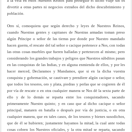
a la vela en estos Nuestros Reinos para proseguir el dicho viaje sin os
divertir a otras partes ni negocios extraños del dicho descubrimiento y
población.
Otro sí, comoquiera que según derecho y leyes de Nuestros Reinos,
cuando Nuestras gentes y capitanes de Nuestras armadas toman preso
algún Príncipe o señor de las tierras por donde por Nuestro mandado
hacen guerra, el rescate del tal señor o cacique pertenece a Nos, con todas
las otras cosas muebles que fueren halladas y pertenecen al mismo; pero
considerando los grandes trabajos y peligros que Nuestros súbditos pasan
en las conquistas de las Indias, y en alguna enmienda de ellos, y por les
hacer merced, Declaramos y Mandamos, que si en la dicha vuestra
conquista y gobernación, se cautivare y prendiere algún cacique o señor,
que todos los tesoros, oro y plata, piedras y perlas que se cogieren de él
por vía de rescate o en otra cualquier manera se Nos dé la sexta parte de
ello y de lo demás se reparta entre los conquistadores, sacando
primeramente Nuestro quinto; y en caso que al dicho cacique o señor
principal, mataren en batalla o después por vía de justicia, o en otra
cualquier manera, que en tales casos, de los tesoros y bienes susodichos,
que de él se hubieren; justamente hayamos la mitad, la cual ante todas
cosas cobren los Nuestros oficiales, y la otra mitad se reparta, sacando