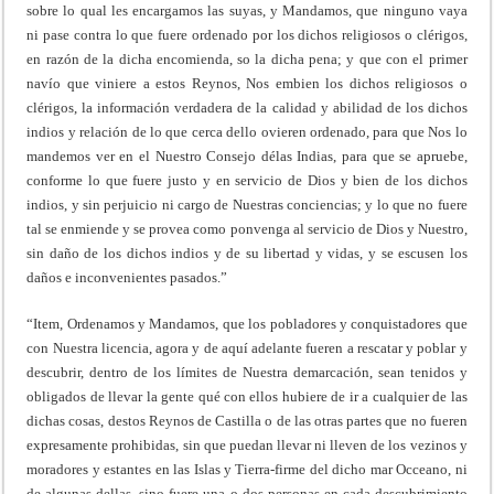
sobre lo qual les encargamos las suyas, y Mandamos, que ninguno vaya
ni pase contra lo que fuere ordenado por los dichos religiosos o clérigos,
en razón de la dicha encomienda, so la dicha pena; y que con el primer
navío que viniere a estos Reynos, Nos embien los dichos religiosos o
clérigos, la información verdadera de la calidad y abilidad de los dichos
indios y relación de lo que cerca dello ovieren ordenado, para que Nos lo
mandemos ver en el Nuestro Consejo délas Indias, para que se apruebe,
conforme lo que fuere justo y en servicio de Dios y bien de los dichos
indios, y sin perjuicio ni cargo de Nuestras conciencias; y lo que no fuere
tal se enmiende y se provea como ponvenga al servicio de Dios y Nuestro,
sin daño de los dichos indios y de su libertad y vidas, y se escusen los
daños e inconvenientes pasados.”
“Item, Ordenamos y Mandamos, que los pobladores y conquistadores que
con Nuestra licencia, agora y de aquí adelante fueren a rescatar y poblar y
descubrir, dentro de los límites de Nuestra demarcación, sean tenidos y
obligados de llevar la gente qué con ellos hubiere de ir a cualquier de las
dichas cosas, destos Reynos de Castilla o de las otras partes que no fueren
expresamente prohibidas, sin que puedan llevar ni lleven de los vezinos y
moradores y estantes en las Islas y Tierra-firme del dicho mar Occeano, ni
de algunas dellas, sino fuere una o dos personas en cada descubrimiento