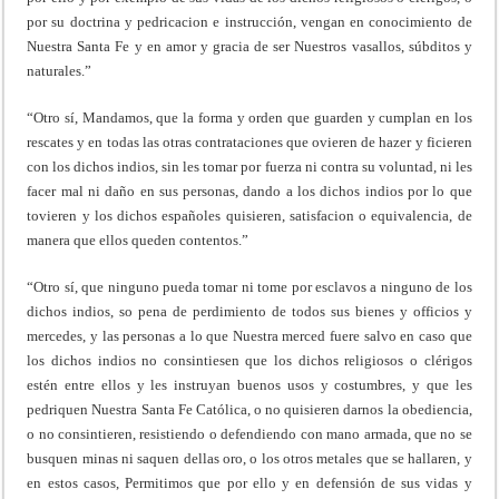
por su doctrina y pedricacion e instrucción, vengan en conocimiento de
Nuestra Santa Fe y en amor y gracia de ser Nuestros vasallos, súbditos y
naturales.”
“Otro sí, Mandamos, que la forma y orden que guarden y cumplan en los
rescates y en todas las otras contrataciones que ovieren de hazer y ficieren
con los dichos indios, sin les tomar por fuerza ni contra su voluntad, ni les
facer mal ni daño en sus personas, dando a los dichos indios por lo que
tovieren y los dichos españoles quisieren, satisfacion o equivalencia, de
manera que ellos queden contentos.”
“Otro sí, que ninguno pueda tomar ni tome por esclavos a ninguno de los
dichos indios, so pena de perdimiento de todos sus bienes y officios y
mercedes, y las personas a lo que Nuestra merced fuere salvo en caso que
los dichos indios no consintiesen que los dichos religiosos o clérigos
estén entre ellos y les instruyan buenos usos y costumbres, y que les
pedriquen Nuestra Santa Fe Católica, o no quisieren darnos la obediencia,
o no consintieren, resistiendo o defendiendo con mano armada, que no se
busquen minas ni saquen dellas oro, o los otros metales que se hallaren, y
en estos casos, Permitimos que por ello y en defensión de sus vidas y