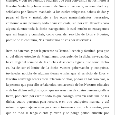
clérigos, y con los Nuestros oficiales que para conversión de los indios a
Nuestra Santa Fe y buen recaudo de Nuestra hacienda, os serán dados y
señalados por Nuestro mandado, a los cuales religiosos, habéis de dar y
pagar el flete y matalotaje y los otros mantenimientos necesarios,
conforme a sus personas, todo a vuestra costa, sin por ello llevarles cosa
alguna durante toda la dicha navegación, la cual mucho os encargamos
que así hagáis y cumpláis, como cosa del servicio de Dios y Nuestro,
porque de lo contrario, Nos tendríamos de vos por deservidos.
Item, os daremos, y por la presente os Damos, licencia y facultad, para que
si del dicho estrecho de Magallanes, prosiguiendo la dicha navegación,
hasta llegar al término de las dichas doscientas leguas, que como dicho
es, ha de ser el límite de la dicha vuestra gobernación y conquista,
tuvieredes noticia de algunas tierras e islas que al servicio de Dios y
Nuestro convenga tener entera relación de ellas, podáis en tal caso, vos, o
la persona que para ello señalaredes, con acuerdo de los Nuestros oficiales
y de los dichos religiosos, con que no sean más de cuatro personas, salir a
tierra, poniendo por escrito todo lo que consigo llevaren cada una de las
dichas cuatro personas para rescate, o en otra cualquiera manera, y así
mismo lo que trajeren consigo cuando tornasen a los dichos navíos, para
que de todo se tenga cuenta y razón y se ponga particularmente por