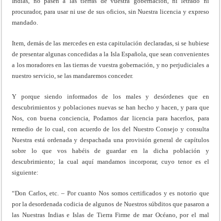
Indias, no pasen a las tierras de vuestra gobernación, ni letrado ni
procurador, para usar ni use de sus oficios, sin Nuestra licencia y expreso
mandado.
Item, demás de las mercedes en esta capitulación declaradas, si se hubiese
de presentar algunas concedidas a la Isla Española, que sean convenientes
a los moradores en las tierras de vuestra gobernación, y no perjudiciales a
nuestro servicio, se las mandaremos conceder.
Y porque siendo informados de los males y desórdenes que en
descubrimientos y poblaciones nuevas se han hecho y hacen, y para que
Nos, con buena conciencia, Podamos dar licencia para hacerlos, para
remedio de lo cual, con acuerdo de los del Nuestro Consejo y consulta
Nuestra está ordenada y despachada una provisión general de capítulos
sobre lo que vos habéis de guardar en la dicha población y
descubrimiento; la cual aquí mandamos incorporar, cuyo tenor es el
siguiente:
“Don Carlos, etc. – Por cuanto Nos somos certificados y es notorio que
por la desordenada codicia de algunos de Nuestros súbditos que pasaron a
las Nuestras Indias e Islas de Tierra Firme de mar Océano, por el mal