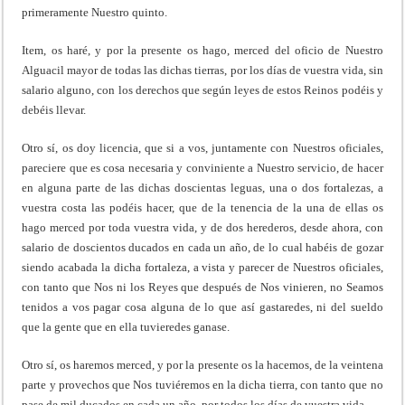
primeramente Nuestro quinto.
Item, os haré, y por la presente os hago, merced del oficio de Nuestro
Alguacil mayor de todas las dichas tierras, por los días de vuestra vida, sin
salario alguno, con los derechos que según leyes de estos Reinos podéis y
debéis llevar.
Otro sí, os doy licencia, que si a vos, juntamente con Nuestros oficiales,
pareciere que es cosa necesaria y conviniente a Nuestro servicio, de hacer
en alguna parte de las dichas doscientas leguas, una o dos fortalezas, a
vuestra costa las podéis hacer, que de la tenencia de la una de ellas os
hago merced por toda vuestra vida, y de dos herederos, desde ahora, con
salario de doscientos ducados en cada un año, de lo cual habéis de gozar
siendo acabada la dicha fortaleza, a vista y parecer de Nuestros oficiales,
con tanto que Nos ni los Reyes que después de Nos vinieren, no Seamos
tenidos a vos pagar cosa alguna de lo que así gastaredes, ni del sueldo
que la gente que en ella tuvieredes ganase.
Otro sí, os haremos merced, y por la presente os la hacemos, de la veintena
parte y provechos que Nos tuviéremos en la dicha tierra, con tanto que no
pase de mil ducados en cada un año, por todos los días de vuestra vida.