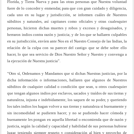
Florida, y Tierra Nueva y para las otras personas que Nuestra voluntad
fuere de lo conceder y enmendar, para que con gran cuidado y diligencia,
cada uno en su lugar y jurisdicción, se informen cuáles de Nuestros
súbditos y naturales, así capitanes como oficiales y otras cualesquier
personas, hicieron dichas muertes y robos y excesos y desaguisados, y
herraron indios contra razón y justicia; y de los que se hallaren culpables
en su jurisdicción, envíen ante Nos en el Nuestro Consejo de las Indias, la
relación de la culpa con su parecer del castigo que se debe sobre ello
hacer, lo que sea servicio de Dios Nuestro Señor y Nuestro y convenga a
la ejecución de Nuestra justicia”.
“Otro sí, Ordenamos y Mandamos que si dichas Nuestras justicias, por la
dicha información o informaciones, hallaren que algunos de Nuestros
súbditos de cualquier calidad o condición que sean, u otros cualesquier
que tengan algunos indios por esclavos, sacados y traídos de sus tierras y
naturaleza, injusta e indebidamente, los saquen de su poder, y queriendo
los tales indios los hagan volver a sus tierras y naturaleza si buenamente y
sin incomodidad se pudieren hacer; y no se pudiendo hacer cómoda y
buenamente les pongan en aquella libertad o encomienda que de razón y
justicia, según la calidad y capacidad y habilidad de sus personas hubiese
lugar, teniendo siempre respeto y consideración al bien y provecho de