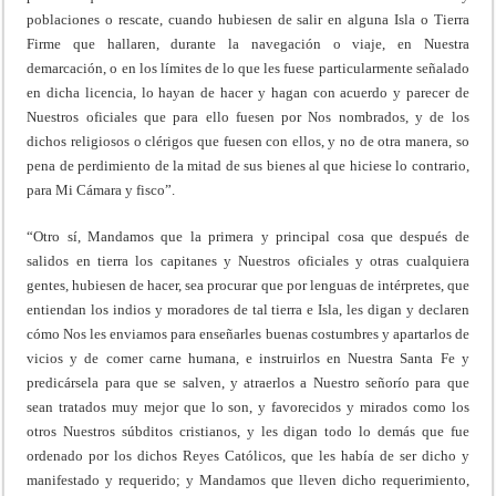
poblaciones o rescate, cuando hubiesen de salir en alguna Isla o Tierra
Firme que hallaren, durante la navegación o viaje, en Nuestra
demarcación, o en los límites de lo que les fuese particularmente señalado
en dicha licencia, lo hayan de hacer y hagan con acuerdo y parecer de
Nuestros oficiales que para ello fuesen por Nos nombrados, y de los
dichos religiosos o clérigos que fuesen con ellos, y no de otra manera, so
pena de perdimiento de la mitad de sus bienes al que hiciese lo contrario,
para Mi Cámara y fisco”.
“Otro sí, Mandamos que la primera y principal cosa que después de
salidos en tierra los capitanes y Nuestros oficiales y otras cualquiera
gentes, hubiesen de hacer, sea procurar que por lenguas de intérpretes, que
entiendan los indios y moradores de tal tierra e Isla, les digan y declaren
cómo Nos les enviamos para enseñarles buenas costumbres y apartarlos de
vicios y de comer carne humana, e instruirlos en Nuestra Santa Fe y
predicársela para que se salven, y atraerlos a Nuestro señorío para que
sean tratados muy mejor que lo son, y favorecidos y mirados como los
otros Nuestros súbditos cristianos, y les digan todo lo demás que fue
ordenado por los dichos Reyes Católicos, que les había de ser dicho y
manifestado y requerido; y Mandamos que lleven dicho requerimiento,