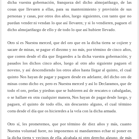
dicha vuestra gobernación, franqueza del dicho almojarifazgo, de las
cosas que llevaren a ellas, para su mantenimiento y provisión de sus
personas y casas, por otros dos años, luego siguientes, con tanto que no
puedan vender ni vendan lo que así llevaren; y si lo vendieren, paguen el
dicho almojarifazgo de ello y de todo lo que así hubiere llevado.
Otro sí es Nuestra merced, que del oro que en la dicha tierra se cojiere y
sacare de minas, se pague el diezmo y no más, por término de cinco años,
que corren desde el día que llegaredes a la dicha vuestra gobernación; y
pasados los dichos cinco años, luego al otro año siguiente paguen el
noveno, y así descendiendo los otros años hasta llegar al quinto, el cual
quinto Nos hayan de pagar y paguen desde en adelante, del dicho oro de
minas como dicho es; pero es Nuestra merced y así lo Declaramos, que de
todo el oro, perlas y piedras que se hubieren así de rescates o cabalgadas,
o se hallare en otra cualquier manera, Nos hayan de pagar desde luego, y
paguen, el quinto de todo ello, sin descuento alguno, el cual término
corra desde el día que os hicieredes a la vela con la dicha armada.
Otro sí, les prometemos, que por término de diez años y más, cuanto
Nuestra voluntad fuere, no imponemos ni mandaremos echar ni poner en
la dicha tierra y vecinos de ella, alcabala ni otro derecho alguno, de más