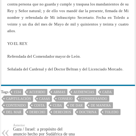
contra persona que no guarda y cumple y traspasa los mandanientos de su
Rey y Señor natural; y de ello vos mandé dar la presente, firmada de Mi
nombre y refrendada de Mi infrascripto Secretario. Fecha en Toledo a
veinte y un dia del mes de Mayo de mil y quinientos y treinta y cuatro
años.
YO EL REY.
Refrendada del Comendador mayor de León.
Señalada del Cardenal y del Doctor Beltran y del Licenciado Mercado.
Tags
1534
ACUERDO
ARMAS
AUDIENCIAS
CADA
CAPITULACIÓN
CASAS
CONSEJO
CONSIDERANDO
CONTENIDO
COSTA
CUBA
DE DAR
DE MANERA
DEL MAR
DERECHO
DERECHOS
DOCTRINA
TOLEDO
Anterior
Gaza / Israel: a propósito del
anuncio hecho por Sudáfrica de una