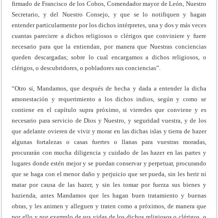
firmado de Francisco de los Cobos, Comendador mayor de León, Nuestro
Secretario, y del Nuestro Consejo, y que se lo notifiquen y hagan
entender particularmente por los dichos intérpretes, una y dos y más veces
cuantas pareciere a dichos religiosos o clérigos que conviniere y fuere
necesario para que la entiendan, por manera que Nuestras conciencias
queden descargadas; sobre lo cual encargamos a dichos religiosos, o
clérigos, o descubridores, o pobladores sus conciencias”.
“Otro sí, Mandamos, que después de hecha y dada a entender la dicha
amonestación y requerimiento a los dichos indios, según y como se
contiene en el capítulo supra próximo, si vieredes que conviene y es
necesario para servicio de Dios y Nuestro, y seguridad vuestra, y de los
que adelante ovieren de vivir y morar en las dichas islas y tierra de hazer
algunas fortalezas o casas fuertes o llanas para vuestras moradas,
procurarán con mucha diligencia y cuidado de las hazer en las partes y
lugares donde estén mejor y se puedan conservar y perpetuar, procurando
que se haga con el menor daño y perjuicio que ser pueda, sin les herir ni
matar por causa de las hazer, y sin les tomar por fuerza sus bienes y
hazienda, antes Mandamos que les hagan buen tratamiento y buenas
obras, y les animen y alleguen y traten como a próximos, de manera que
por ello y por exemplo de sus vidas de los dichos religiosos o clérigos, o