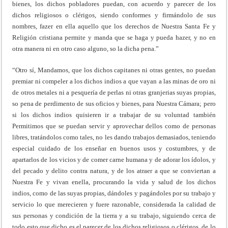
bienes, los dichos pobladores puedan, con acuerdo y parecer de los
dichos religiosos o clérigos, siendo conformes y firmándolo de sus
nombres, fazer en ella aquello que los derechos de Nuestra Santa Fe y
Religión cristiana permite y manda que se haga y pueda hazer, y no en
otra manera ni en otro caso alguno, so la dicha pena.”
“Otro sí, Mandamos, que los dichos capitanes ni otras gentes, no puedan
premiar ni compeler a los dichos indios a que vayan a las minas de oro ni
de otros metales ni a pesquería de perlas ni otras granjerias suyas propias,
so pena de perdimento de sus oficios y bienes, para Nuestra Cámara; pero
si los dichos indios quisieren ir a trabajar de su voluntad también
Permitimos que se puedan servir y aprovechar dellos como de personas
libres, tratándolos como tales, no les dando trabajos demasiados, teniendo
especial cuidado de los enseñar en buenos usos y costumbres, y de
apartarlos de los vicios y de comer carne humana y de adorar los ídolos, y
del pecado y delito contra natura, y de los atraer a que se conviertan a
Nuestra Fe y vivan enella, procurando la vida y salud de los dichos
indios, como de las suyas propias, dándoles y pagándoles por su trabajo y
servicio lo que merecieren y fuere razonable, considerada la calidad de
sus personas y condición de la tierra y a su trabajo, siguiendo cerca de
todo esto que dicho es el parecer de los dichos religiosos o clérigos, de lo