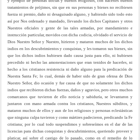
y ejemplo de personas doctas y buenos religiosos, con hacerles buenos
tratamientos de prójimos, sin que en sus personas y bienes no recibiesen
fuerza ni premio, daño ni desaguisado alguno, y habiendo sido todo esto
así por Nos ordenado y mandado, llevando los dichos Capitanes y otros
Nuestros oficiales y gente de las tales armadas, por mandamiento e
instrucción particular, movidos con dicha codicia, olvidado el servicio de
Dios Nuestro Señor y Nuestro, hirieron y mataron muchos de los dichos
indios en los descubrimientos y conquistas, y les tomaron sus bienes, sin
que los dichos indios hubiesen dado causa justa para ello, ni hubiesen
precedido ni hecho las amonestaciones que eran tenidos de hacerles, ni
hecho a los cristianos resistencia ni daño alguno para la predicación de
Nuestra Santa Fe; lo cual, demás de haber sido de gran ofensa de Dios
Nuestro Señor, dio ocasión y fue causa de que no solamente los dichos
indios que recibieron dichas fuerzas, daños y agravios, pero otros muchos
comarcanos que tuvieron de ello noticia y sabiduría, se levantaron y
juntaron con mano armada contra los cristianos, Nuestros súbditos, y
mataron muchos de ellos y aun de los religiosos y personas eclesiásticas
que ninguna culpa tuvieron y como mártires padecieron, predicando la Fe
cristiana; por lo cual todo suspendimos y sobreseímos en el dar de las
licencias para dichas conquistas y descubrimientos, queriendo proveer y
platicar, así sobre el castigo de lo pasado, como en el remedio de lo