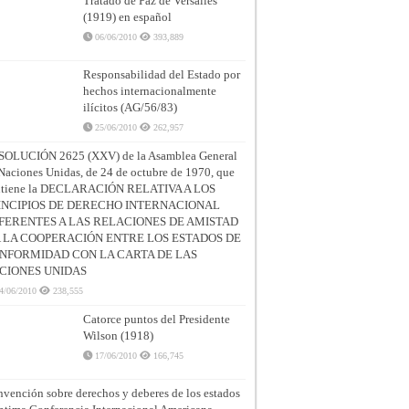
Tratado de Paz de Versalles
(1919) en español
06/06/2010
393,889
Responsabilidad del Estado por
hechos internacionalmente
ilícitos (AG/56/83)
25/06/2010
262,957
SOLUCIÓN 2625 (XXV) de la Asamblea General
Naciones Unidas, de 24 de octubre de 1970, que
ntiene la DECLARACIÓN RELATIVA A LOS
INCIPIOS DE DERECHO INTERNACIONAL
FERENTES A LAS RELACIONES DE AMISTAD
A LA COOPERACIÓN ENTRE LOS ESTADOS DE
NFORMIDAD CON LA CARTA DE LAS
CIONES UNIDAS
4/06/2010
238,555
Catorce puntos del Presidente
Wilson (1918)
17/06/2010
166,745
vención sobre derechos y deberes de los estados