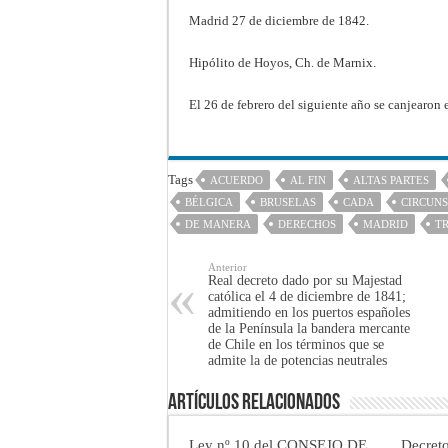
Madrid 27 de diciembre de 1842.
Hipólito de Hoyos, Ch. de Marnix.
El 26 de febrero del siguiente año se canjearon 
Tags
ACUERDO
AL FIN
ALTAS PARTES
BÉLGICA
BRUSELAS
CADA
CIRCUNS
DE MANERA
DERECHOS
MADRID
T
Anterior
Real decreto dado por su Majestad
católica el 4 de diciembre de 1841;
admitiendo en los puertos españoles
de la Península la bandera mercante
de Chile en los términos que se
admite la de potencias neutrales
Artículos Relacionados
Ley nº 10 del CONSEJO DE
Decret