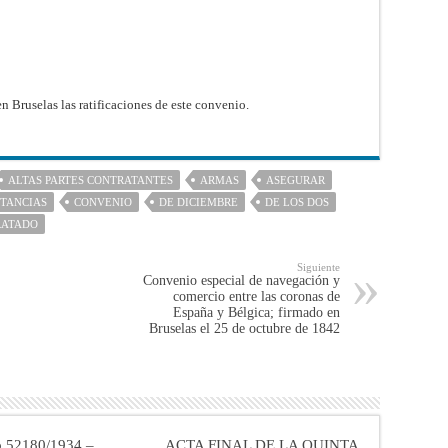
en Bruselas las ratificaciones de este convenio.
ALTAS PARTES CONTRATANTES
ARMAS
ASEGURAR
TANCIAS
CONVENIO
DE DICIEMBRE
DE LOS DOS
RATADO
Siguiente
Convenio especial de navegación y
comercio entre las coronas de
España y Bélgica; firmado en
Bruselas el 25 de octubre de 1842
o 52180/1934 –
ACTA FINAL DE LA QUINTA