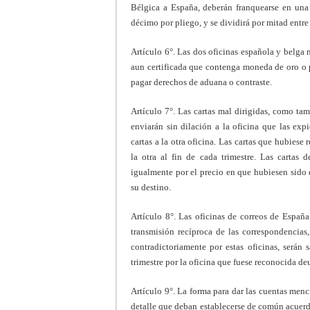
Bélgica a España, deberán franquearse en una y
décimo por pliego, y se dividirá por mitad entre 
Artículo 6°. Las dos oficinas española y belga 
aun certificada que contenga moneda de oro o p
pagar derechos de aduana o contraste.
Artículo 7°. Las cartas mal dirigidas, como ta
enviarán sin dilación a la oficina que las exp
cartas a la otra oficina. Las cartas que hubiese
la otra al fin de cada trimestre. Las cartas 
igualmente por el precio en que hubiesen sido e
su destino.
Artículo 8°. Las oficinas de correos de España
transmisión recíproca de las correspondencias
contradictoriamente por estas oficinas, serán 
trimestre por la oficina que fuese reconocida deu
Artículo 9°. La forma para dar las cuentas menc
detalle que deban establecerse de común acuerdo