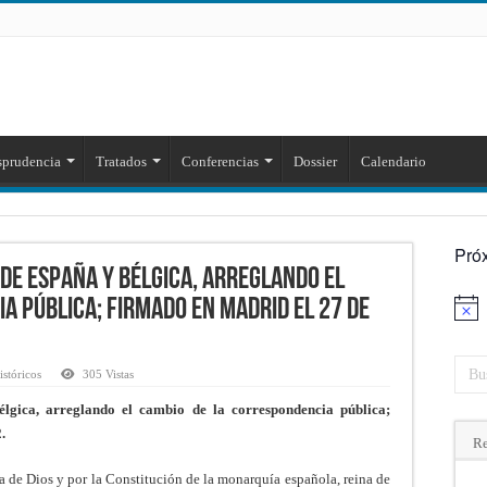
sprudencia
Tratados
Conferencias
Dossier
Calendario
Pró
de España y Bélgica, arreglando el
a pública; firmado en Madrid el 27 de
Aviso
stóricos
305 Vistas
lgica, arreglando el cambio de la correspondencia pública;
.
Re
ia de Dios y por la Constitución de la monarquía española, reina de