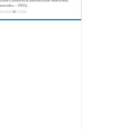
ptima Conferencia Internacional Americana,
tevideo – 1933)
1/01/2013
123,532