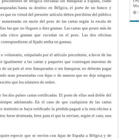
(Sé
as procedentes de Bélgica enviadas sin franquear a España, como
Mon
ranqueadas hasta su destino en Bélgica, el porte de un franco y
2
tes que en virtud del presente artículo deben percibirse del público
e aumentarán en razón del peso de las cartas según la escala de
illas las que no lleguen a diez gramas. Las cartas que pesen más de
ada cinco gramas que excedan en el peso. Las dos oficinas
correspondiente al fijado arriba en gramas.
o voluntario, estipulado por el artículo precedente, a favor de las
ble igualmente a las cartas y paquetes que contengan muestras de
 de un país al otro franqueadas o sin franquear, no deberán pagar
 cuando sean presentadas con fajas o de manera que no deje ninguna
escrito que los números de orden.
los dos países cartas certificadas. El porte de ellas será doble del
 siempre adelantado. En el caso de que cualquiera de las cartas
yo territorio se haya verificado la pérdida pagará a la otra oficina a
ien fuese destinada, bien para el que la enviare, según el caso, una
lquier especie que se envíen con fajas de España a Bélgica y de