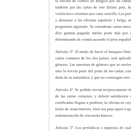
la oficina de correos de Bélgica por las cart
también por las cartas de este último país, f
veinticinco céntimos por carta sencilla. Los por
y abonarse a las oficinas española y belga, s
progresión siguiente. Se consideran cartas senc
diez gramas pagarán medio porte más por c
determinarán de común acuerdo el peso español 
Artículo 3°. El modo de hacer el franqueo libre 
cartas comunes de los dos países, será aplica
géneros. Las muestras de géneros que se envíen
sino la tercera parte del porte de las cartas,
duda de su naturaleza, y que no contengan otro 
Artículo 4°. Se podrán enviar recíprocamente de 
de las cartas comunes, y deberá satisfacerse
certificadas llegase a perderse, la oficina en cu
título de resarcimiento, bien sea para aquel a qu
indemnización de cincuenta francos.
Artículo 5°. Los periódicos o impresos de cua