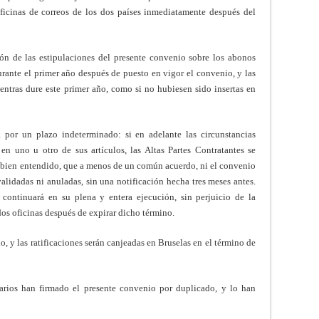
oficinas de correos de los dos países inmediatamente después del
ón de las estipulaciones del presente convenio sobre los abonos
rante el primer año después de puesto en vigor el convenio, y las
ientras dure este primer año, como si no hubiesen sido insertas en
a por un plazo indeterminado: si en adelante las circunstancias
n uno u otro de sus artículos, las Altas Partes Contratantes se
l bien entendido, que a menos de un común acuerdo, ni el convenio
alidadas ni anuladas, sin una notificación hecha tres meses antes.
 continuará en su plena y entera ejecución, sin perjuicio de la
 dos oficinas después de expirar dicho término.
o, y las ratificaciones serán canjeadas en Bruselas en el término de
iarios han firmado el presente convenio por duplicado, y lo han