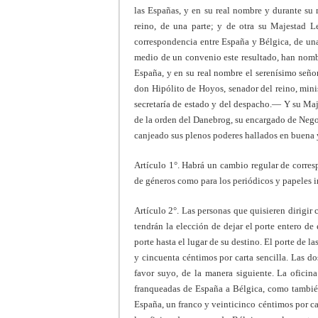
las Españas, y en su real nombre y durante su 
reino, de una parte; y de otra su Majestad L
correspondencia entre España y Bélgica, de una
medio de un convenio este resultado, han nombr
España, y en su real nombre el serenísimo señor
don Hipólito de Hoyos, senador del reino, mini
secretaría de estado y del despacho.— Y su Maj
de la orden del Danebrog, su encargado de Nego
canjeado sus plenos poderes hallados en buena y
Artículo 1°. Habrá un cambio regular de corres
de géneros como para los periódicos y papeles 
Artículo 2°. Las personas que quisieren dirigir 
tendrán la elección de dejar el porte entero de 
porte hasta el lugar de su destino. El porte de l
y cincuenta céntimos por carta sencilla. Las d
favor suyo, de la manera siguiente. La oficin
franqueadas de España a Bélgica, como también 
España, un franco y veinticinco céntimos por car