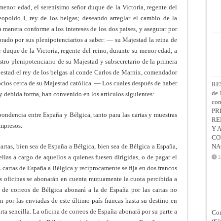
menor edad, el serenísimo señor duque de la Victoria, regente del
eopoldo I, rey de los belgas; deseando arreglar el cambio de la
 manera conforme a los intereses de los dos países, y asegurar por
ado por sus plenipotenciarios a saber: — su Majestad la reina de
 duque de la Victoria, regente del reino, durante su menor edad, a
stro plenipotenciario de su Majestad y subsecretario de la primera
estad el rey de los belgas al conde Carlos de Marnix, comendador
cios cerca de su Majestad católica. — Los cuales después de haber
RE
de 
 debida forma, han convenido en los artículos siguientes:
co
PR
pondencia entre España y Bélgica, tanto para las cartas y muestras
RE
impresos.
Y 
CO
cartas, bien sea de España a Bélgica, bien sea de Bélgica a España,
NA
ellas a cargo de aquellos a quienes fuesen dirigidas, o de pagar el
2
as cartas de España a Bélgica y recíprocamente se fija en dos francos
os oficinas se abonarán en cuenta mutuamente la cuota percibida a
a de correos de Bélgica abonará a la de España por las cartas no
por las enviadas de este último país francas hasta su destino en
ta sencilla. La oficina de correos de España abonará por su parte a
Con