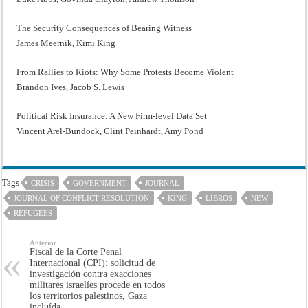
The Security Consequences of Bearing Witness
James Meernik, Kimi King
From Rallies to Riots: Why Some Protests Become Violent
Brandon Ives, Jacob S. Lewis
Political Risk Insurance: A New Firm-level Data Set
Vincent Arel-Bundock, Clint Peinhardt, Amy Pond
Tags
CRISIS
GOVERNMENT
JOURNAL
JOURNAL OF CONFLICT RESOLUTION
KING
LIBROS
NEW
REFUGEES
Anterior
Fiscal de la Corte Penal
Internacional (CPI): solicitud de
investigación contra exacciones
militares israelíes procede en todos
los territorios palestinos, Gaza
incluída