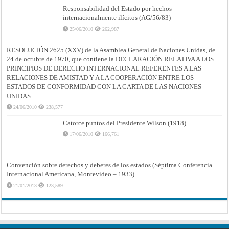
Responsabilidad del Estado por hechos
internacionalmente ilícitos (AG/56/83)
25/06/2010
262,987
RESOLUCIÓN 2625 (XXV) de la Asamblea General de Naciones Unidas, de
24 de octubre de 1970, que contiene la DECLARACIÓN RELATIVA A LOS
PRINCIPIOS DE DERECHO INTERNACIONAL REFERENTES A LAS
RELACIONES DE AMISTAD Y A LA COOPERACIÓN ENTRE LOS
ESTADOS DE CONFORMIDAD CON LA CARTA DE LAS NACIONES
UNIDAS
24/06/2010
238,577
Catorce puntos del Presidente Wilson (1918)
17/06/2010
166,761
Convención sobre derechos y deberes de los estados (Séptima Conferencia
Internacional Americana, Montevideo – 1933)
21/01/2013
123,589