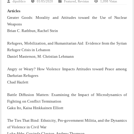
dipublico
01/05/2020
Featured
,
Revistas
1,098 Vistas
Articles
Greater Goods: Morality and Attitudes toward the Use of Nuclear
Weapons
Brian C. Rathbun, Rachel Stein
Refugees, Mobilization, and Humanitarian Aid: Evidence from the Syrian
Refugee Crisis in Lebanon
Daniel Masterson, M. Christian Lehmann
Angry or Weary? How Violence Impacts Attitudes toward Peace among
Darfurian Refugees
Chad Hazlett
Battle Diffusion Matters: Examining the Impact of Microdynamics of
Fighting on Conflict Termination
Gaku Ito, Kaisa Hinkkainen Elliott
The Ties That Bind: Ethnicity, Pro-government Militia, and the Dynamics
of Violence in Civil War
Luke Abbs, Govinda Clayton, Andrew Thomson