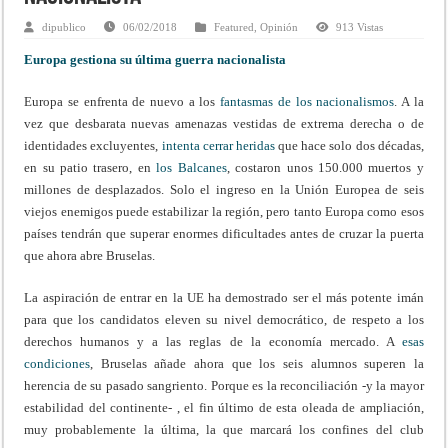
dipublico
06/02/2018
Featured
,
Opinión
913 Vistas
Europa gestiona su última guerra nacionalista
Europa se enfrenta de nuevo a los
fantasmas de los nacionalismos
. A la
vez que desbarata nuevas amenazas vestidas de extrema derecha o de
identidades excluyentes,
intenta cerrar heridas
que hace solo dos décadas,
en su patio trasero, en
los Balcanes
, costaron unos 150.000 muertos y
millones de desplazados. Solo el ingreso en la Unión Europea de seis
viejos enemigos puede estabilizar la región, pero tanto Europa como esos
países tendrán que superar enormes dificultades antes de cruzar la puerta
que ahora abre Bruselas.
La aspiración de entrar en la UE ha demostrado ser el más potente imán
para que los candidatos eleven su nivel democrático, de respeto a los
derechos humanos y a las reglas de la economía mercado. A
esas
condiciones
, Bruselas añade ahora que los seis alumnos superen la
herencia de su pasado sangriento. Porque es la reconciliación -y la mayor
estabilidad del continente- , el fin último de esta oleada de ampliación,
muy probablemente la última, la que marcará los confines del club