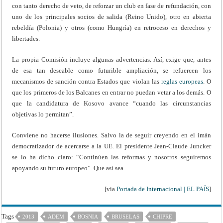
con tanto derecho de veto, de reforzar un club en fase de refundación, con
uno de los principales socios de salida (Reino Unido), otro en abierta
rebeldía (Polonia) y otros (como Hungría) en retroceso en derechos y
libertades.
La propia Comisión incluye algunas advertencias. Así, exige que, antes
de esa tan deseable como futurible ampliación, se refuercen los
mecanismos de sanción contra Estados que violan las
reglas europeas
. O
que los primeros de los Balcanes en entrar no puedan vetar a los demás. O
que la candidatura de Kosovo avance “cuando las circunstancias
objetivas lo permitan”.
Conviene no hacerse ilusiones. Salvo la de seguir creyendo en el imán
democratizador de acercarse a la UE. El presidente Jean-Claude Juncker
se lo ha dicho claro: “Continúen las reformas y nosotros seguiremos
apoyando su futuro europeo”. Que así sea.
[via
Portada de Internacional | EL PAÍS
]
Tags
2013
ADEM
BOSNIA
BRUSELAS
CHIPRE