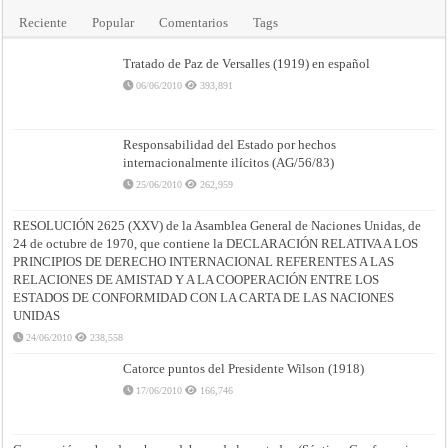
Reciente
Popular
Comentarios
Tags
Tratado de Paz de Versalles (1919) en español
06/06/2010
393,891
Responsabilidad del Estado por hechos
internacionalmente ilícitos (AG/56/83)
25/06/2010
262,959
RESOLUCIÓN 2625 (XXV) de la Asamblea General de Naciones Unidas, de
24 de octubre de 1970, que contiene la DECLARACIÓN RELATIVA A LOS
PRINCIPIOS DE DERECHO INTERNACIONAL REFERENTES A LAS
RELACIONES DE AMISTAD Y A LA COOPERACIÓN ENTRE LOS
ESTADOS DE CONFORMIDAD CON LA CARTA DE LAS NACIONES
UNIDAS
24/06/2010
238,558
Catorce puntos del Presidente Wilson (1918)
17/06/2010
166,746