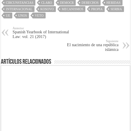
CIRCUNSTANCIAS
CLARO
DEMOCR
DERECHOS
HERIDAS
INTERNACIONAL
KOSOVO
MECANISMOS
PROPIA
SERBIA
UE
UNOS
VETO
Anterior
Spanish Yearbook of International
Law: vol. 21 (2017)
Siguiente
El nacimiento de una república
islámica
Artículos Relacionados