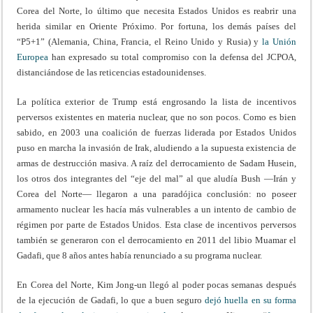
Corea del Norte, lo último que necesita Estados Unidos es reabrir una
herida similar en Oriente Próximo. Por fortuna, los demás países del
“P5+1” (Alemania, China, Francia, el Reino Unido y Rusia) y
la Unión
Europea
han expresado su total compromiso con la defensa del JCPOA,
distanciándose de las reticencias estadounidenses.
La política exterior de Trump está engrosando la lista de incentivos
perversos existentes en materia nuclear, que no son pocos. Como es bien
sabido, en 2003 una coalición de fuerzas liderada por Estados Unidos
puso en marcha la invasión de Irak, aludiendo a la supuesta existencia de
armas de destrucción masiva. A raíz del derrocamiento de Sadam Husein,
los otros dos integrantes del “eje del mal” al que aludía Bush —Irán y
Corea del Norte— llegaron a una paradójica conclusión: no poseer
armamento nuclear les hacía más vulnerables a un intento de cambio de
régimen por parte de Estados Unidos. Esta clase de incentivos perversos
también se generaron con el derrocamiento en 2011 del libio Muamar el
Gadafi, que 8 años antes había renunciado a su programa nuclear.
En Corea del Norte, Kim Jong-un llegó al poder pocas semanas después
de la ejecución de Gadafi, lo que a buen seguro
dejó huella en su forma