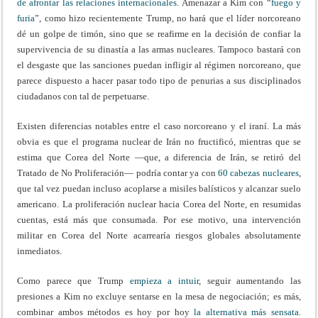
de afrontar las relaciones internacionales
. Amenazar a Kim con “
fuego y
furia
”, como hizo recientemente Trump, no hará que el líder norcoreano
dé un golpe de timón, sino que se reafirme en la decisión de confiar la
supervivencia de su dinastía a las armas nucleares. Tampoco bastará con
el desgaste que las sanciones puedan infligir al régimen norcoreano, que
parece dispuesto a hacer pasar todo tipo de penurias a sus disciplinados
ciudadanos con tal de perpetuarse.
Existen diferencias notables entre el caso norcoreano y el iraní. La más
obvia es que el programa nuclear de Irán no fructificó, mientras que se
estima que Corea del Norte —que, a diferencia de Irán, se retiró del
Tratado de No Proliferación— podría contar ya con
60 cabezas nucleares
,
que tal vez puedan incluso acoplarse a misiles balísticos y alcanzar suelo
americano. La proliferación nuclear hacia Corea del Norte, en resumidas
cuentas, está más que consumada. Por ese motivo, una intervención
militar en Corea del Norte acarrearía riesgos globales absolutamente
inmediatos.
Como parece que Trump
empieza a intuir
, seguir aumentando las
presiones a Kim no excluye sentarse en la mesa de negociación; es más,
combinar ambos métodos es hoy por hoy
la alternativa más sensata
.