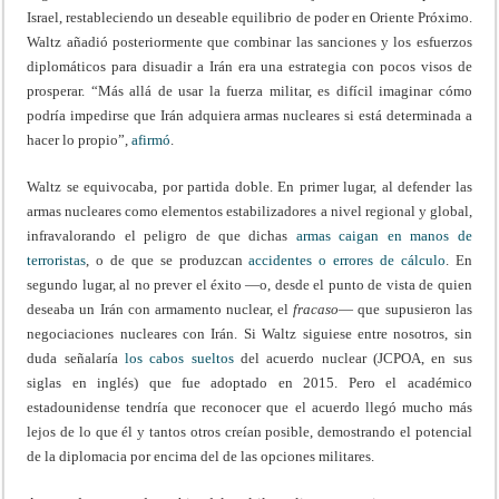
Israel, restableciendo un deseable equilibrio de poder en Oriente Próximo.
Waltz añadió posteriormente que combinar las sanciones y los esfuerzos
diplomáticos para disuadir a Irán era una estrategia con pocos visos de
prosperar. “Más allá de usar la fuerza militar, es difícil imaginar cómo
podría impedirse que Irán adquiera armas nucleares si está determinada a
hacer lo propio”,
afirmó
.
Waltz se equivocaba, por partida doble. En primer lugar, al defender las
armas nucleares como elementos estabilizadores a nivel regional y global,
infravalorando el peligro de que dichas
armas caigan en manos de
terroristas
, o de que se produzcan
accidentes o errores de cálculo
. En
segundo lugar, al no prever el éxito —o, desde el punto de vista de quien
deseaba un Irán con armamento nuclear, el
fracaso
— que supusieron las
negociaciones nucleares con Irán. Si Waltz siguiese entre nosotros, sin
duda señalaría
los cabos sueltos
del acuerdo nuclear (JCPOA, en sus
siglas en inglés) que fue adoptado en 2015. Pero el académico
estadounidense tendría que reconocer que el acuerdo llegó mucho más
lejos de lo que él y tantos otros creían posible, demostrando el potencial
de la diplomacia por encima del de las opciones militares.