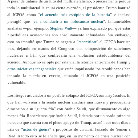
A pesar de tratarse de un hito del multilateralismo, o precisamente porque
todo lo multilateral le causa cierta aversión, el presidente Trump bautizó
al JCPOA como “
el acuerdo más estúpido de la historia
” e incluso
presagió que “
va a conducir a un holocausto nuclear
”. Innumerables
analistas —por ejemplo,
Stephen Walt
— ya han explicado por qué estas
hiperbólicas acusaciones son absolutamente infundadas. Sin embargo,
esto no impidió que Trump se negara a “
recertificar
” el JCPOA hace un
mes, dejando en manos del Congreso una reimposición de sanciones
nucleares a Irán que conllevaría una violación estadounidense del
acuerdo. Aunque no se opte por esta vía, la retórica anti-iraní de Trump y
otras iniciativas tangenciales
que están impulsando los republicanos han
tensado la cuerda en exceso, situando al JCPOA en una posición
vulnerable.
Los riesgos asociados a un posible colapso del JCPOA son mayúsculos. El
que Irán volviera a la senda nuclear añadiría una nueva y preocupante
dimensión a su “guerra fría” con Arabia Saudí, que últimamente es algo
menos fría. Recordemos que Arabia Saudí, liderada por un osado príncipe
heredero que cuenta con el pleno apoyo de Trump, acusó hace unos días a
Irán de “
actos de guerra
” a propósito de un misil lanzado de Yemen a
Riad. A todo esto se le añade que, en un momento de crisis nuclear con