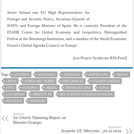
Javier Solana was EU High Representative for
Foreign and Security Policy, Secretary-General of
NATO, and Foreign Minister of Spain. He is currently President of the
ESADE Center for Global Economy and Geopolitics, Distinguished
Fellow at the Brookings Institution, and a member of the World Economic
Forum’s Global Agenda Council on Europe.
[via Project Syndicate RSS-Feed]
Tags
ACUERDO
ALEMANIA
AMENAZA
AMERICANO
ARMAS
CHINA
COREA DEL NORTE
DIPLOMACIA
ESTADOS UNIDOS
ESTO
EUROPEA
ISRAEL
JAVIER SOLANA
JCPOA
LAS ARMAS
ORIENTE PR
RELACIONES INTERNACIONALES
SIN DUDA
TRATADO
Anterior
An Utterly Damning Report on
Moreno-Ocampo
Siguiente
Acuerdo UE-Mercosur: ¿en la recta