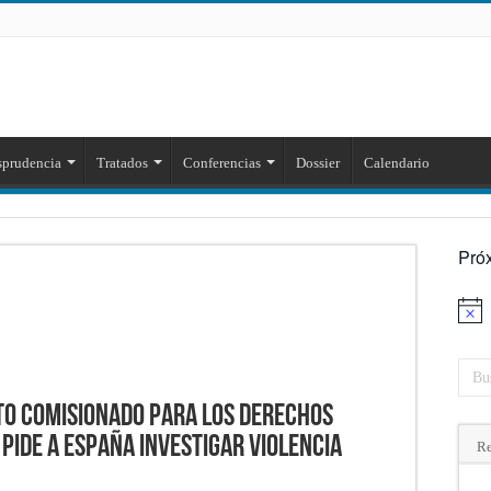
sprudencia
Tratados
Conferencias
Dossier
Calendario
Pró
Aviso
to Comisionado para los Derechos
pide a España investigar violencia
Re