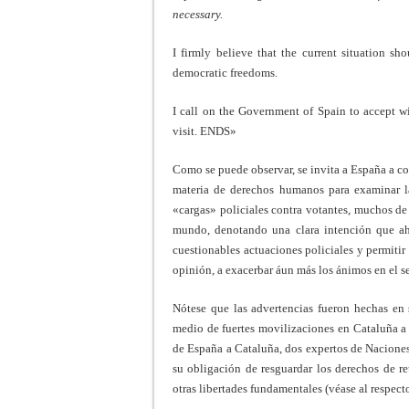
necessary.
I firmly believe that the current situation sh
democratic freedoms.
I call on the Government of Spain to accept w
visit. ENDS»
Como se puede observar, se invita a España a co
materia de derechos humanos para examinar la
«cargas» policiales contra votantes, muchos de
mundo, denotando una clara intención que ahor
cuestionables actuaciones policiales y permiti
opinión, a exacerbar áun más los ánimos en el s
Nótese que las advertencias fueron hechas en 
medio de fuertes movilizaciones en Cataluña a 
de España a Cataluña, dos expertos de Nacione
su obligación de resguardar los derechos de re
otras libertades fundamentales (véase al respec