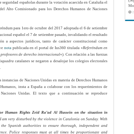
(Sé
 de seguridad españolas durante la votación acaecida en Cataluña el
Mon
 del Alto Comisionado para los Derechos Humanos de Naciones
2
eréndum para 1ero de octubre del 2017 adoptada el 6 de setiembre
tucional español el 7 de setiembre pasado, invalidando el resultado
ión a aspectos jurídicos, tanto de carácter constitucional como
eve
nota
publicada en el portal de Ius360 titulada «
Referéndum en
 profesores de derecho internacional
«). Con relación a las fuerzas
Esquadra
catalanes se negaron a desalojar los colegios electorales
.
as instancias de Naciones Unidas en materia de Derechos Humanos
Humanos, insta a España a colaborar con los requerimientos de
e Naciones Unidas. El texto que a continuación se reproduce
r Human Rights Zeid Ra’ad Al Hussein on the situation in
am very disturbed by the violence in Catalonia on Sunday. With
 the Spanish authorities to ensure thorough, independent and
olence. Police responses must at all times be proportionate and