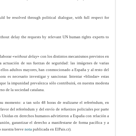
ould be resolved through political dialogue, with full respect for
ithout delay the requests by relevant UN human rights experts to
laborar «
without delay
» con los distintos mecanismos previstos en
 actuación de sus fuerzas de seguridad: las imágenes de varias
 ellos adultos mayores, han conmocionado a España y al resto del
a es necesario investigar y sancionar. Intentar «blindar» estas
r que la impunidad prevalezca sólo contribuirá, en nuestra modesta
eno de la sociedad catalana.
su momento: a tan solo 48 horas de realizarse el referéndum, en
favor del referéndum y del envío de refuerzos policiales por parte
s Unidas en derechos humanos advirtieron a España con relación a
unión, garantizar el derecho a manifestarse de forma pacífica y a
to nuestra breve
nota
publicada en ElPais.cr).