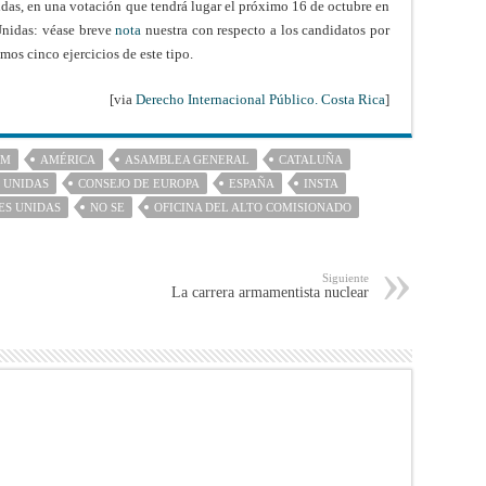
s, en una votación que tendrá lugar el próximo 16 de octubre en
Unidas: véase breve
nota
nuestra con respecto a los candidatos por
mos cinco ejercicios de este tipo.
[via
Derecho Internacional Público. Costa Rica
]
AM
AMÉRICA
ASAMBLEA GENERAL
CATALUÑA
 UNIDAS
CONSEJO DE EUROPA
ESPAÑA
INSTA
ES UNIDAS
NO SE
OFICINA DEL ALTO COMISIONADO
Siguiente
La carrera armamentista nuclear