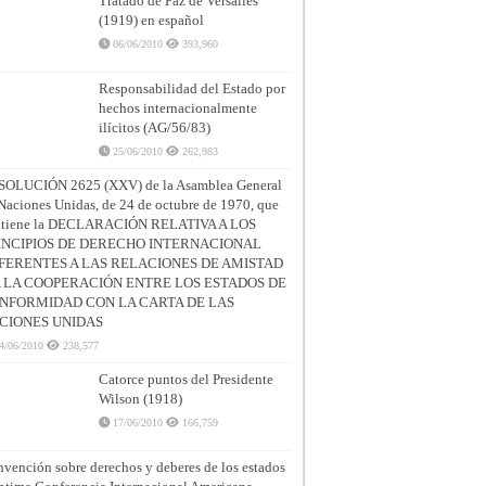
Tratado de Paz de Versalles
(1919) en español
06/06/2010
393,960
Responsabilidad del Estado por
hechos internacionalmente
ilícitos (AG/56/83)
25/06/2010
262,983
SOLUCIÓN 2625 (XXV) de la Asamblea General
Naciones Unidas, de 24 de octubre de 1970, que
ntiene la DECLARACIÓN RELATIVA A LOS
INCIPIOS DE DERECHO INTERNACIONAL
FERENTES A LAS RELACIONES DE AMISTAD
A LA COOPERACIÓN ENTRE LOS ESTADOS DE
NFORMIDAD CON LA CARTA DE LAS
CIONES UNIDAS
4/06/2010
238,577
Catorce puntos del Presidente
Wilson (1918)
17/06/2010
166,759
vención sobre derechos y deberes de los estados