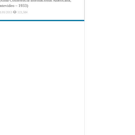
ptima Conferencia Internacional Americana,
tevideo – 1933)
1/01/2013
123,584