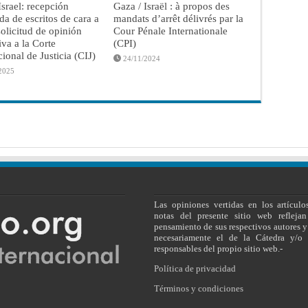
Israel: recepción
Gaza / Israël : à propos des
ada de escritos de cara a
mandats d’arrêt délivrés par la
olicitud de opinión
Cour Pénale Internationale
iva a la Corte
(CPI)
cional de Justicia (CIJ)
24/11/2024
2025
Las opiniones vertidas en los artículo
notas del presente sitio web reflejan
pensamiento de sus respectivos autores y
necesariamente el de la Cátedra y/o 
responsables del propio sitio web.-
Política de privacidad
Términos y condiciones