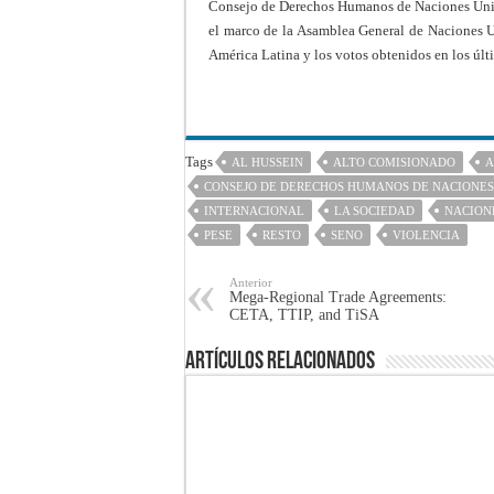
Consejo de Derechos Humanos de Naciones Unida
el marco de la Asamblea General de Naciones 
América Latina y los votos obtenidos en los últi
Tags
AL HUSSEIN
ALTO COMISIONADO
CONSEJO DE DERECHOS HUMANOS DE NACIONES
INTERNACIONAL
LA SOCIEDAD
NACION
PESE
RESTO
SENO
VIOLENCIA
Anterior
Mega-Regional Trade Agreements:
CETA, TTIP, and TiSA
Artículos Relacionados