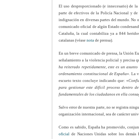
El uso desproporcionado (e innecesario) de la 
parte de efectivos de la Policía Nacional y d
indignación en diversas partes del mundo. No ob
comunicado oficial de algún Estado condenando
Cataluña, la cual contabiliza ya a 844 heridos
catalanas (véase
nota
de prensa).
En un breve comunicado de prensa, la Unión Eu
señalamiento a la violencia policial y precisa 
ha reiterado repetidamente, este es un asunt
ordenamiento constitucional de España
«. La 
escueto texto concluye indicando que: «
Confi
para gestionar este difícil proceso dentro d
fundamentales de los ciudadanos en ella cons
Salvo error de nuestra parte, no se registra ni
organización internacional, sea de carácter unive
Como es sabido, España ha promovido, conjunt
oficial
de Naciones Unidas sobre los demás Es