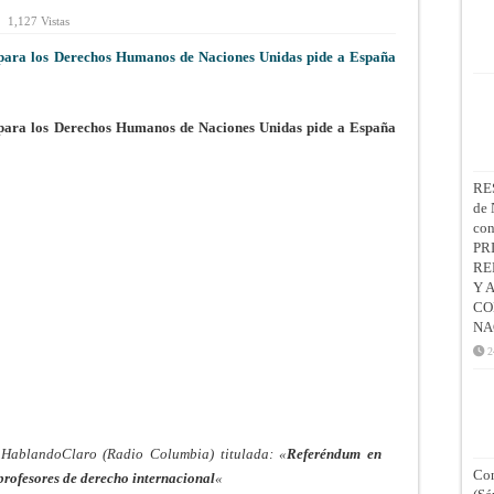
1,127 Vistas
para los Derechos Humanos de Naciones Unidas pide a España
para los Derechos Humanos de Naciones Unidas pide a España
RE
de 
co
PR
RE
Y 
CO
NA
2
HablandoClaro (Radio Columbia) titulada: «
Referéndum en
Con
 profesores de derecho internacional
«