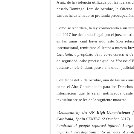
A raiz de la violencia utilizada por las fuerzas
pasado Domingo 1ero de octubre, la Oficina
Unidas ha externado su profunda preocupación.
Como se recordará, la ley convocando a un ref
del 2017 fue declarada ilegal por el juez consti
en las urnas, cual haya sido este (con relac
internacional, remitimos al lector a nuestra br
Cataluña: a propósito de la carta colectiva de
de seguridad, cabe precisar que los
Mossos d´
durante el referéndum, pese a una orden judicial
Con fecha del 2 de octubre, una de las máxim
como el Alto Comisionado para los Derechos 
información que le serán notificados desd
textualmente se lee de la siguiente manera:
«
Comment by the UN High Commissioner fo
Catalonia, Spain
GENEVA (2 October 2017) – I 
hundreds of people reported injured, I urge
impartial investigations into all acts of vi