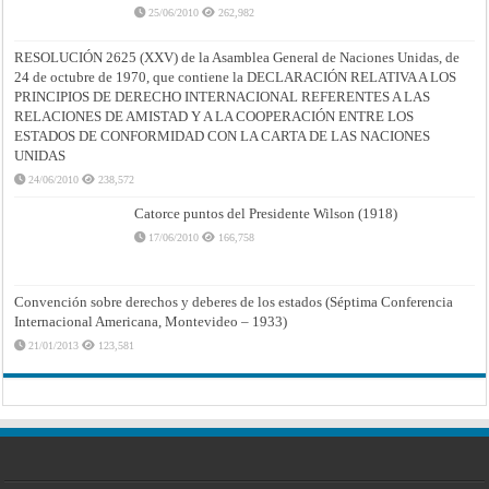
25/06/2010
262,982
RESOLUCIÓN 2625 (XXV) de la Asamblea General de Naciones Unidas, de
24 de octubre de 1970, que contiene la DECLARACIÓN RELATIVA A LOS
PRINCIPIOS DE DERECHO INTERNACIONAL REFERENTES A LAS
RELACIONES DE AMISTAD Y A LA COOPERACIÓN ENTRE LOS
ESTADOS DE CONFORMIDAD CON LA CARTA DE LAS NACIONES
UNIDAS
24/06/2010
238,572
Catorce puntos del Presidente Wilson (1918)
17/06/2010
166,758
Convención sobre derechos y deberes de los estados (Séptima Conferencia
Internacional Americana, Montevideo – 1933)
21/01/2013
123,581