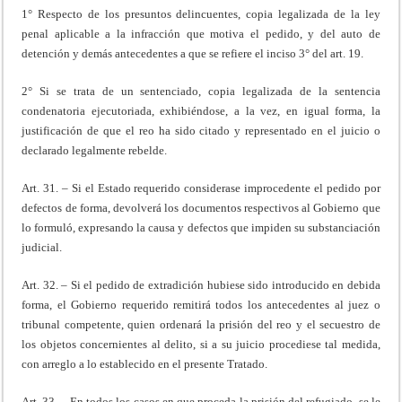
1° Respecto de los presuntos delincuentes, copia legalizada de la ley
penal aplicable a la infracción que motiva el pedido, y del auto de
detención y demás antecedentes a que se refiere el inciso 3° del art. 19.
2° Si se trata de un sentenciado, copia legalizada de la sentencia
condenatoria ejecutoriada, exhibiéndose, a la vez, en igual forma, la
justificación de que el reo ha sido citado y representado en el juicio o
declarado legalmente rebelde.
Art. 31. – Si el Estado requerido considerase improcedente el pedido por
defectos de forma, devolverá los documentos respectivos al Gobierno que
lo formuló, expresando la causa y defectos que impiden su substanciación
judicial.
Art. 32. – Si el pedido de extradición hubiese sido introducido en debida
forma, el Gobierno requerido remitirá todos los antecedentes al juez o
tribunal competente, quien ordenará la prisión del reo y el secuestro de
los objetos concernientes al delito, si a su juicio procediese tal medida,
con arreglo a lo establecido en el presente Tratado.
Art. 33. – En todos los casos en que proceda la prisión del refugiado, se le