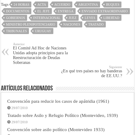
Tags
24 HORAS
ACTA
ACUERDO
ARGENTINA
BUQUES
DOCUMENTOS
EL JEFE
ENTREGA
ENVIADO EXTRAORDINARIO
GOBIERNOS
INTERNACIONAL
JUEZ
LEYES
LIBERTAD
MINISTRO PLENIPOTENCIARIO
NACIONES
TRATADO
TRIBUNALES
URUGUAY
Anterior
El Comité Ad Hoc de Naciones
Unidas adopta principios para la
Reestructuración de Deudas
Soberanas
Siguiente
¿En qué tres países no hay banderas
de EE.UU.?
Artículos Relacionados
Convención para reducir los casos de apátridia (1961)
29/07/2010
Tratado sobre Asilo y Refugio Político (Montevideo, 1939)
29/07/2010
Convención sobre asilo político (Montevideo 1933)