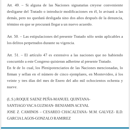
Art. 49. – Si alguna de las Naciones signatarias creyese conveniente
desligarse del Tratado o introducir modificaciones en él, lo avisará a las
demás, pero no quedará desligada sino dos años después de la denuncia,
término en que se procurará llegar a un nuevo acuerdo.
Art. 50. – Las estipulaciones del presente Tratado sólo serán aplicables a
los delitos perpetrados durante su vigencia.
Art. 51. – El artículo 47 es extensivo a las naciones que no habiendo
concurrido a este Congreso quisieran adherirse al presente Tratado.
En fe de lo cual, los Plenipotenciarios de las Naciones mencionadas, lo
firman y sellan en el número de cinco ejemplares, en Montevideo, á los
veinte y tres días del mes de Enero del año mil ochocientos ochenta y
nueve.
(L.S.) ROQUE SAENZ PEÑA-MANUEL QUINTANA-
SANTIAGO VACA GUZMAN- BENJAMIN ACEVAL
JOSE Z. CAMINOS – CESAREO CHACALTANA- M.M. GALVEZ- ILD.
GARCIA LAGOS-GONZALO RAMIREZ