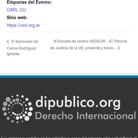
Etiquetas del Evento:
CARI
,
CIJ
Sitio web:
https://cari.org.ar
III Escuela de verano AEDEUR: «El Tribunal
IV Seminario Gil
de Justicia de la UE, presente y futuro»
Carlos Rodríguez
Iglesias
Las opiniones vertidas en los artículos y notas del presente sitio web reflejan el