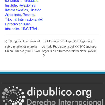
de Derecho
,
Graduate
Institute
,
Relaciones
Internacionales
,
Ricardo
Arredondo
,
Rosario
,
Tribunal Internacional del
Derecho del Mar
,
tribunales
,
UNCITRAL
XII Jornada de Integración Regional y I
I Congreso Internacional
sobre relaciones entre la
Jornada Preparatoria del XXXIV Congreso
Unión Europea y la CELAC
Argentino de Derecho Internacional (AADI)