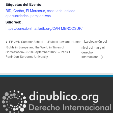
Etiquetas del Evento:
BID
,
Caribe
,
El Mercosur
,
escenario
,
estado
,
oportunidades
,
perspectivas
Sitio web:
https://conexionintal.iadb.org/CAN-MERCOSUR/
La elevación del
EP-JMN Summer School – «Rule of Law and Human
Rights in Europe and the World in Times of
nivel del mar y el
Contestation» (6-10 September 2022) – Paris 1
derecho
Panthéon-Sorbonne University
internacional